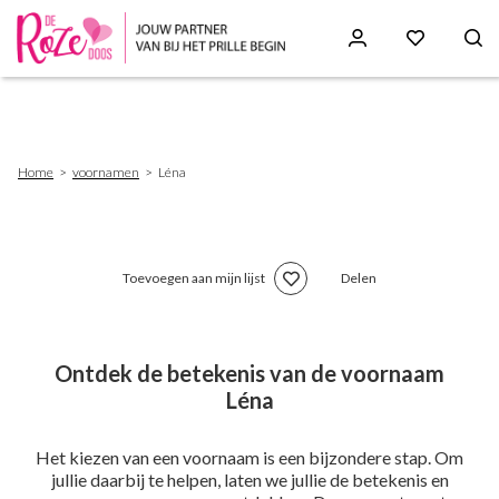
Skip
to
main
content
Breadcrumb
Home
voornamen
Léna
Toevoegen aan mijn lijst
Delen
Ontdek de betekenis van de voornaam
Léna
Het kiezen van een voornaam is een bijzondere stap. Om
jullie daarbij te helpen, laten we jullie de betekenis en