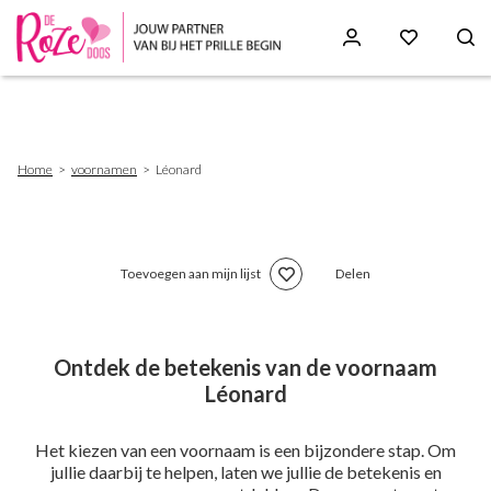
Skip
to
main
content
Breadcrumb
Home
voornamen
Léonard
Toevoegen aan mijn lijst
Delen
Ontdek de betekenis van de voornaam
Léonard
Het kiezen van een voornaam is een bijzondere stap. Om
jullie daarbij te helpen, laten we jullie de betekenis en