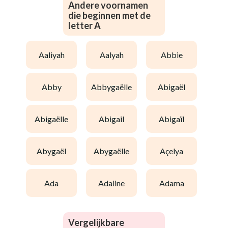
Andere voornamen
die beginnen met de
letter A
aaliyah
aalyah
abbie
abby
abbygaëlle
abigaël
abigaëlle
abigail
abigaïl
abygaël
abygaëlle
açelya
ada
adaline
adama
Vergelijkbare