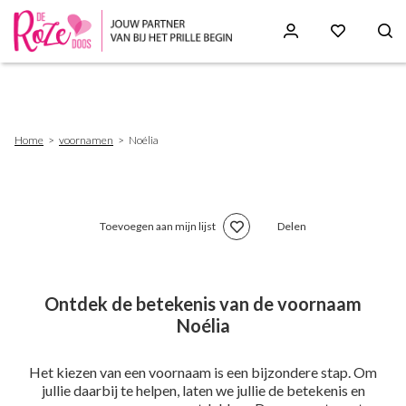
Skip
to
main
content
Breadcrumb
Home
voornamen
Noélia
Toevoegen aan mijn lijst
Delen
Ontdek de betekenis van de voornaam
Noélia
Het kiezen van een voornaam is een bijzondere stap. Om
jullie daarbij te helpen, laten we jullie de betekenis en