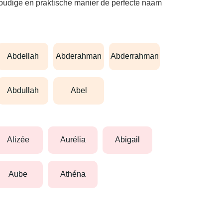
nvoudige en praktische manier de perfecte naam
abdellah
abderahman
abderrahman
abdullah
abel
alizée
aurélia
abigail
aube
athéna