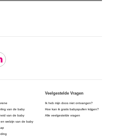
Veelgestelde Vragen
orene
Ik heb mijn doos niet ontvangen?
eling van de baby
Hoe kan ik gratis babyspullen krijgen?
eid van de baby
Alle veelgestelde vragen
 en welzijn van de baby
aap
eding