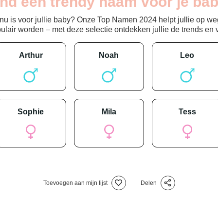
ind een trendy naam voor je bab
 is voor jullie baby? Onze Top Namen 2024 helpt jullie op weg
ir worden – met deze selectie ontdekken jullie de trends en vin
arthur
noah
leo
sophie
mila
tess
Toevoegen aan mijn lijst
Delen