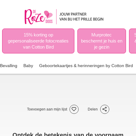
15% korting op
Murprotec
gepersonaliseerde fotocreaties
beschermt je huis en
van Cotton Bird
je gezin
Bevalling
Baby
Geboortekaartjes & herinneringen by Cotton Bird
Toevoegen aan mijn lijst
Delen
Ontdek de betekenis van de voornaam