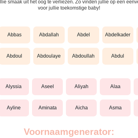
ullie smaak uit het oog te verliezen. Zo vinden jullie op een ee
voor jullie toekomstige baby!
abbas
abdallah
abdel
abdelkader
abdoul
abdoulaye
abdoullah
abdul
alyssia
aseel
aliyah
alaa
ayline
aminata
aicha
asma
Voornaamgenerator: