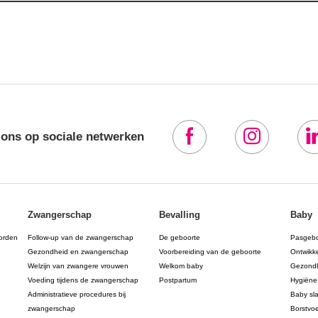
 ons op sociale netwerken
Zwangerschap
Bevalling
Baby
orden
Follow-up van de zwangerschap
De geboorte
Pasgeb
Gezondheid en zwangerschap
Voorbereiding van de geboorte
Ontwikk
Welzijn van zwangere vrouwen
Welkom baby
Gezondh
Voeding tijdens de zwangerschap
Postpartum
Hygiëne
Administratieve procedures bij
Baby sl
zwangerschap
Borstvo