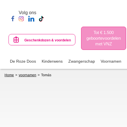
Skip
to
Volg ons
main
content
Tot € 1.500
geboortevoordelen
Geschenkdozen & voordelen
met VNZ
De Roze Doos
Kinderwens
Zwangerschap
Voornamen
Breadcrumb
Home
voornamen
Tomás