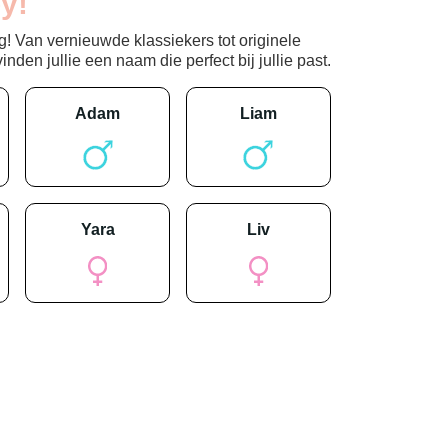
y!
! Van vernieuwde klassiekers tot originele
den jullie een naam die perfect bij jullie past.
adam
liam
yara
liv