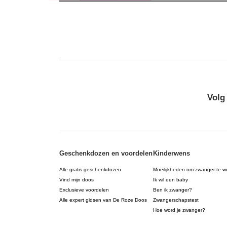
Volg
Geschenkdozen en voordelen
Kinderwens
Alle gratis geschenkdozen
Moeilijkheden om zwanger te w
Vind mijn doos
Ik wil een baby
Exclusieve voordelen
Ben ik zwanger?
Alle expert gidsen van De Roze Doos
Zwangerschapstest
Hoe word je zwanger?