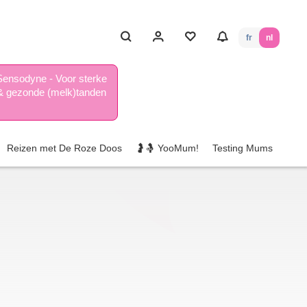
fr
nl
Sensodyne - Voor sterke
& gezonde (melk)tanden
Reizen met De Roze Doos
🤰🤱 YooMum!
Testing Mums