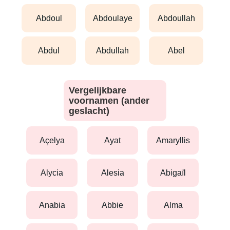
abdoul
abdoulaye
abdoullah
abdul
abdullah
abel
Vergelijkbare
voornamen (ander
geslacht)
açelya
ayat
amaryllis
alycia
alesia
abigaïl
anabia
abbie
alma