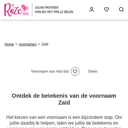
Skip
to
main
content
Breadcrumb
Home
voornamen
Zaïd
Toevoegen aan mijn lijst
Delen
Ontdek de betekenis van de voornaam
Zaïd
Het kiezen van een voornaam is een bijzondere stap. Om
jullie daarbij te helpen, laten we jullie de betekenis en