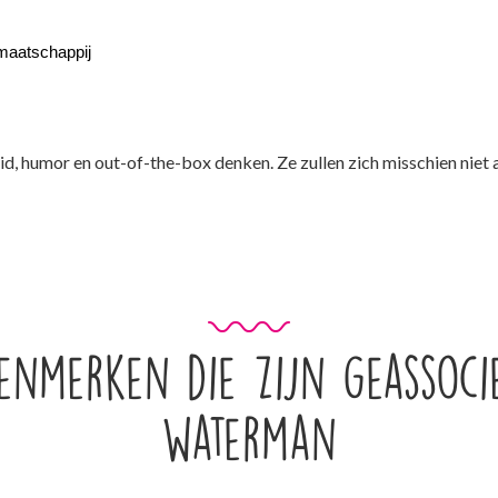
 maatschappij
d, humor en out-of-the-box denken. Ze zullen zich misschien niet a
kenmerken die zijn geassoci
waterman