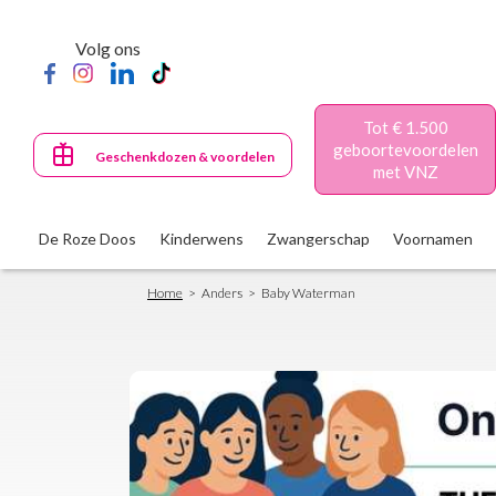
Skip
to
Volg ons
main
content
Tot € 1.500
geboortevoordelen
Geschenkdozen & voordelen
met VNZ
De Roze Doos
Kinderwens
Zwangerschap
Voornamen
Breadcrumb
Home
Anders
Baby Waterman