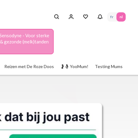
fr
nl
Sensodyne - Voor sterke
& gezonde (melk)tanden
Reizen met De Roze Doos
🤰🤱 YooMum!
Testing Mums