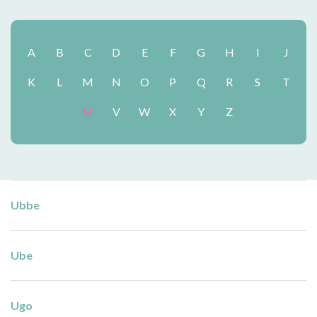
A
B
C
D
E
F
G
H
I
J
K
L
M
N
O
P
Q
R
S
T
U
V
W
X
Y
Z
Ubbe
Ube
Ugo