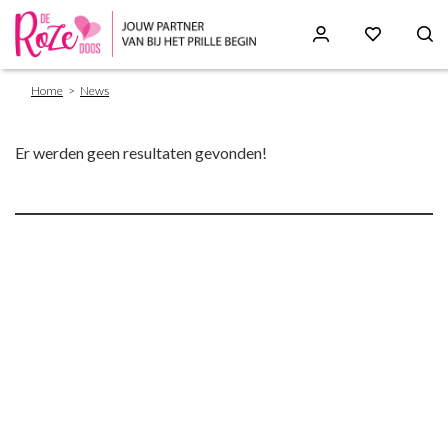
Breadcrumb
Skip
Home
News
to
main
content
Er werden geen resultaten gevonden!