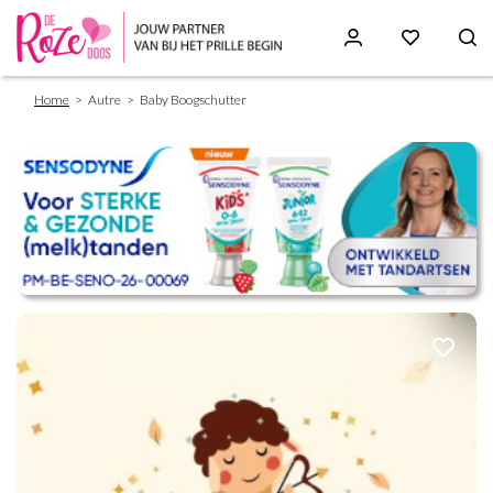
Breadcrumb
Skip
Home
Autre
Baby Boogschutter
to
main
content