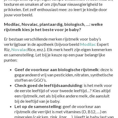
texturen en smaken af om zijn/haar nieuwsgierigheid te
prikkelen. Eet zelf enthousiast mee: zo leert je kindje door
jouw voorbeeld.
Modilac, Novalac, plantaardig, biologisch, …: welke
rijstmelk kies je het beste voor je baby?
Er bestaan verschillende merken rijstmelk voor baby’s
verkrijgbaar in de apotheek (bijvoorbeeld
Modilac
Expert
Riz,
Novalac
Rice, enz.). Elk merk heeft zijn eigen kenmerken
en samenstelling. Let bij je keuze op een paar belangrijke
punten:
Geef de voorkeur aan biologische rijstmelk
: deze is
gegarandeerd vrij van pesticiden, nitraten, synthetische
stoffen en GGO’s.
Check goed de leeftijdsaanduiding
: is het melk voor
de eerste leeftijd of voor tweede leeftijd…? Kies altijd
een rijstmelk, net als bij elke andere melk, die aansluit
bij de leeftijd van je baby.
Let op de samenstelling
: geef de voorkeur aan
rijstmelk die verrijkt is met vitamines (D, B12, …) en
mineralen (calcium, zink, ijzer, …). Heeft je baby last van