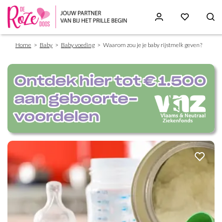
Breadcrumb
Skip
Home
Baby
Baby voeding
Waarom zou je je baby rijstmelk geven?
to
main
content