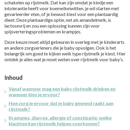
schakelen op rijstmelk. Dat kan zijn omdat je kindje een
intolerantie heeft voor koemelkeiwitten, je wil starten met
gevarieerder eten, of je bewust kiest voor een plantaardig
dieet. Deze plantaardige optie, net als amandelmelk, is
lactosevrij en zou een oplossing kunnen zijn voor
spijsverteringsproblemen en krampjes.
Deze keuze moet altijd gebeuren in overleg met je kinderarts
en andere zorgverleners die je baby opvolgen. Ook is het
belangrijk om goed te kijken welk type rijstmelk je kiest. Hier
ontdek je alles wat je moet weten over rijstmelk voor baby’s.
Inhoud
Vanaf wanneer mag een baby rijstmelk drinken en
wanneer kies je ervoor?
Hoe zorg je ervoor dat je baby gewend raakt aan
rijstmelk?
Krampjes, diarree, allergie of constipatie: welke
klachten kan rijstmelk helpen voorkomen?