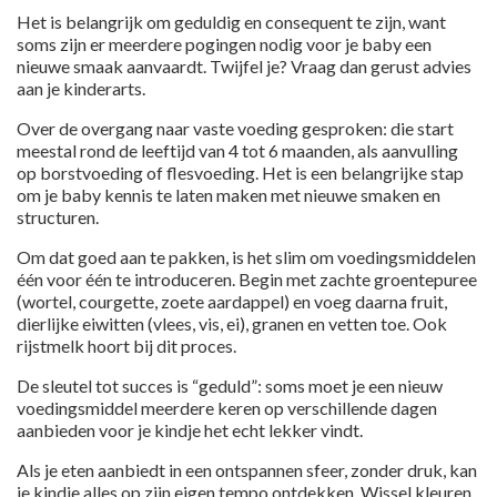
Het is belangrijk om geduldig en consequent te zijn, want
soms zijn er meerdere pogingen nodig voor je baby een
nieuwe smaak aanvaardt. Twijfel je? Vraag dan gerust advies
aan je kinderarts.
Over de overgang naar vaste voeding
gesproken: die start
meestal rond de leeftijd van 4 tot 6 maanden, als aanvulling
op borstvoeding of flesvoeding. Het is een belangrijke stap
om je baby kennis te laten maken met nieuwe smaken en
structuren.
Om dat goed aan te pakken, is het slim om voedingsmiddelen
één voor één te introduceren. Begin met zachte groentepuree
(wortel, courgette, zoete aardappel) en voeg daarna fruit,
dierlijke eiwitten (vlees, vis, ei), granen en vetten toe. Ook
rijstmelk hoort bij dit proces.
De sleutel tot succes is “geduld”: soms moet je een nieuw
voedingsmiddel meerdere keren op verschillende dagen
aanbieden voor je kindje het echt lekker vindt.
Als je eten aanbiedt in een ontspannen sfeer, zonder druk, kan
je kindje alles op zijn eigen tempo ontdekken. Wissel kleuren,