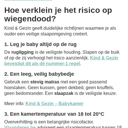
Hoe verklein je het risico op
wiegendood?
Kind & Gezin geeft duidelijke richtlijnen waarmee je als
ouder een veilige slaapomgeving creëert.
1. Leg je baby altijd op de rug
De
rugligging
is de veiligste houding. Slapen op de buik
of op de zij verhoogt het risico aanzienlijk.
Kind & Gezin
bevestigt dit als dé nummer-1 regel
.
2. Een leeg, veilig babybedje
Gebruik een
stevig matras
met een goed passend
hoeslaken. Geen kussen, geen dekbed, geen knuffels,
geen bedomrander. Een
slaapzak
is de veiligste keuze.
Meer info:
Kind & Gezin – Babykamer
3. Een kamertemperatuur van 18 tot 20°C
Oververhitting is een belangrijke risicofactor.
Vlaanderen.be
adviseert een slaaptemperatuur tussen 18