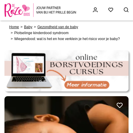
Breadcrumb
Skip
Home
Baby
Gezondheid van de baby
to
Plotselinge kinderdood syndroom
main
Wiegendood: wat is het en hoe verklein je het risico voor je baby?
content