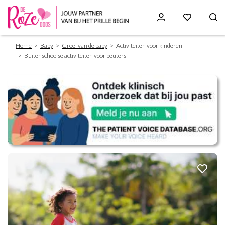
Breadcrumb
Skip
Home
Baby
Groei van de baby
Activiteiten voor kinderen
to
Buitenschoolse activiteiten voor peuters
main
content