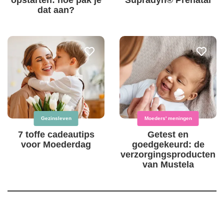
opstarten: hoe pak je
Supradyn® Prenatal
dat aan?
Gezinsleven
Moeders' meningen
7 toffe cadeautips
Getest en
voor Moederdag
goedgekeurd: de
verzorgingsproducten
van Mustela