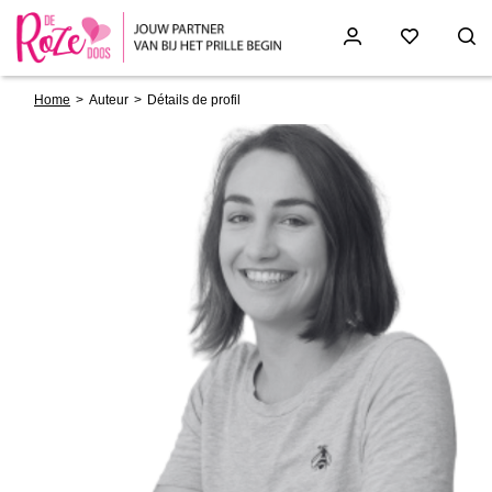
Breadcrumb
Skip
Home
Auteur
Détails de profil
to
main
content