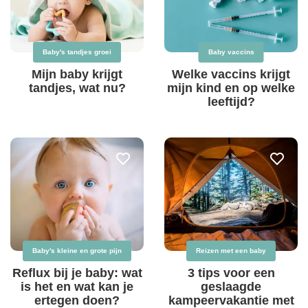
Baby's tandjes groei
Baby vaccins
Mijn baby krijgt
Welke vaccins krijgt
tandjes, wat nu?
mijn kind en op welke
leeftijd?
Baby's kleine en grote pijn
Reizen met een baby
Reflux bij je baby: wat
3 tips voor een
is het en wat kan je
geslaagde
ertegen doen?
kampeervakantie met