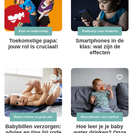
Paar en ouderschap
Onderwijs voor kinderen
Toekomstige papa:
Smartphones in de
jouw rol is cruciaal!
klas: wat zijn de
effecten
Baby's kleine en grote pijn
Diversificatie van voedsel
Babybillen verzorgen:
Hoe leer je je baby
advies en tips bij rode
water drinken? Onze