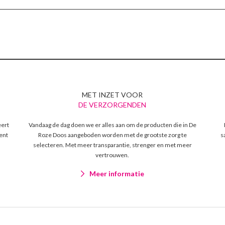
MET INZET VOOR
DE VERZORGENDEN
eert
Vandaag de dag doen we er alles aan om de producten die in De
ent
Roze Doos aangeboden worden met de grootste zorg te
s
selecteren. Met meer transparantie, strenger en met meer
vertrouwen.
Meer informatie