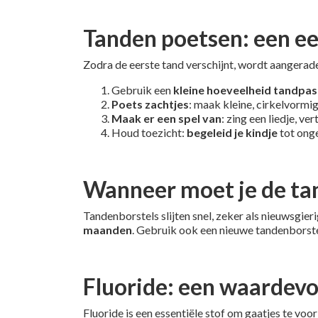
Tanden poetsen: een ee
Zodra de eerste tand verschijnt, wordt aangerade
Gebruik een
kleine hoeveelheid tandpas
Poets zachtjes
: maak kleine, cirkelvorm
Maak er een spel van
: zing een liedje, v
Houd toezicht:
begeleid je kindje
tot onge
Wanneer moet je de ta
Tandenborstels slijten snel, zeker als nieuwsgie
maanden
. Gebruik ook een nieuwe tandenborste
Fluoride: een waardev
Fluoride is een essentiële stof om gaatjes te voo