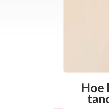
Hoe k
tan