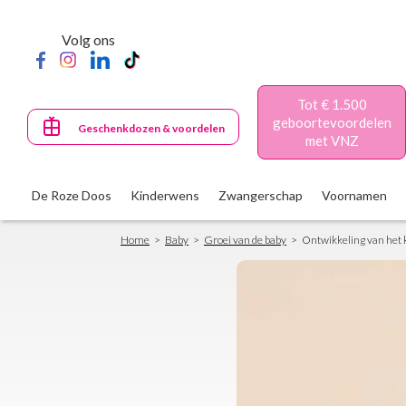
Skip
to
Volg ons
main
content
Tot € 1.500
geboortevoordelen
Geschenkdozen & voordelen
met VNZ
De Roze Doos
Kinderwens
Zwangerschap
Voornamen
Breadcrumb
Home
Baby
Groei van de baby
Ontwikkeling van het 