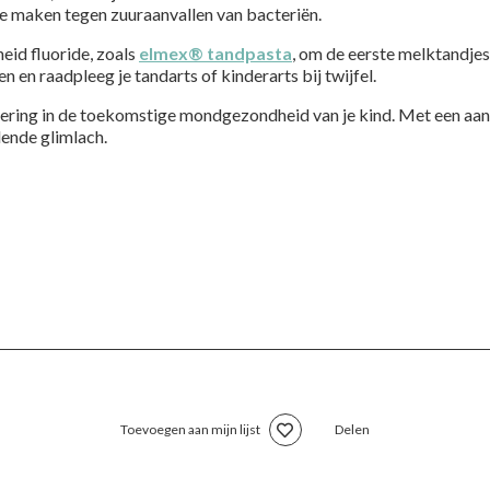
te maken tegen zuuraanvallen van bacteriën.
heid fluoride, zoals
elmex® tandpasta
, om de eerste melktandje
en raadpleeg je tandarts of kinderarts bij twijfel.
estering in de toekomstige mondgezondheid van je kind. Met een aa
lende glimlach.
Toevoegen aan mijn lijst
Delen