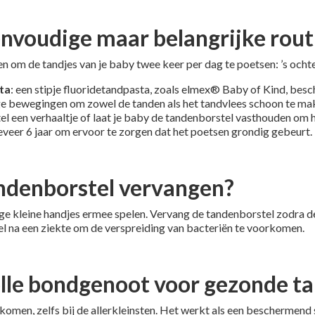
nvoudige maar belangrijke rout
n om de tandjes van je baby twee keer per dag te poetsen: ’s ochte
ta
: een stipje fluoridetandpasta, zoals elmex® Baby of Kind, bes
ige bewegingen om zowel de tanden als het tandvlees schoon te ma
ertel een verhaaltje of laat je baby de tandenborstel vasthouden om
veer 6 jaar om ervoor te zorgen dat het poetsen grondig gebeurt.
ndenborstel vervangen?
rige kleine handjes ermee spelen. Vervang de tandenborstel zodra d
l na een ziekte om de verspreiding van bacteriën te voorkomen.
olle bondgenoot voor gezonde t
rkomen, zelfs bij de allerkleinsten. Het werkt als een beschermend