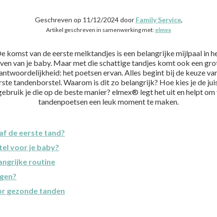
Geschreven op 11/12/2024 door
Family Service
,
Artikel geschreven in samenwerking met:
elmex
e komst van de eerste melktandjes is een belangrijke mijlpaal in h
even van je baby. Maar met die schattige tandjes komt ook een gro
antwoordelijkheid: het poetsen ervan. Alles begint bij de keuze va
rste tandenborstel. Waarom is dit zo belangrijk? Hoe kies je de jui
gebruik je die op de beste manier? elmex® legt het uit en helpt om
tandenpoetsen een leuk moment te maken.
f de eerste tand?
tel voor je baby?
ngrijke routine
ngen?
or gezonde tanden