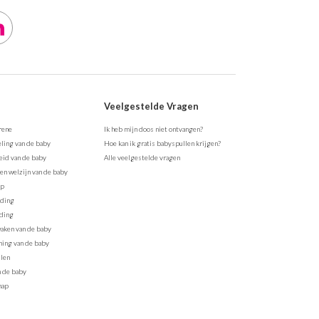
Veelgestelde Vragen
rene
Ik heb mijn doos niet ontvangen?
ling van de baby
Hoe kan ik gratis babyspullen krijgen?
id van de baby
Alle veelgestelde vragen
en welzijn van de baby
ap
eding
ding
aken van de baby
ing van de baby
len
n de baby
hap