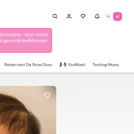
fr
nl
Sensodyne - Voor sterke
& gezonde (melk)tanden
Reizen met De Roze Doos
🤰🤱 YooMum!
Testing Mums