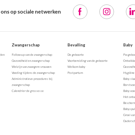
 ons op sociale netwerken
Zwangerschap
Bevalling
Baby
rden
Follow-up van de zwangerschap
De geboorte
Pasgebo
Gezondheid en zwangerschap
Voorbereiding van de geboorte
Ontwikke
Welzijn van zwangere vrouwen
Welkom baby
Gezondhe
Voeding tijdens de zwangerschap
Postpartum
Hygiëne 
Administratieve procedures bij
Baby sla
zwangerschap
Borstvo
Calendrier de grossesse
Baby voe
Het ontw
Bescherm
Babyspul
Groei va
Oudersc