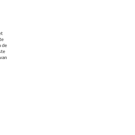
et
te
n de
ste
 van