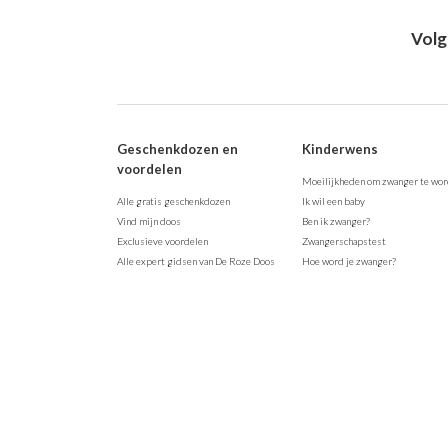
Volg
Geschenkdozen en
Kinderwens
voordelen
Moeilijkheden om zwanger te wo
Alle gratis geschenkdozen
Ik wil een baby
Vind mijn doos
Ben ik zwanger?
Exclusieve voordelen
Zwangerschapstest
Alle expert gidsen van De Roze Doos
Hoe word je zwanger?