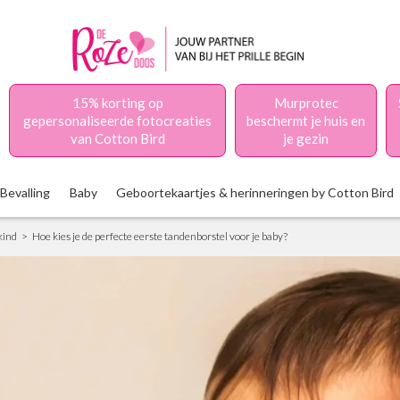
15% korting op
Murprotec
gepersonaliseerde fotocreaties
beschermt je huis en
van Cotton Bird
je gezin
Bevalling
Baby
Geboortekaartjes & herinneringen by Cotton Bird
kind
Hoe kies je de perfecte eerste tandenborstel voor je baby?