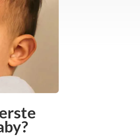
eerste
aby?