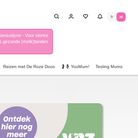
fr
nl
Sensodyne - Voor sterke
& gezonde (melk)tanden
Reizen met De Roze Doos
🤰🤱 YooMum!
Testing Mums