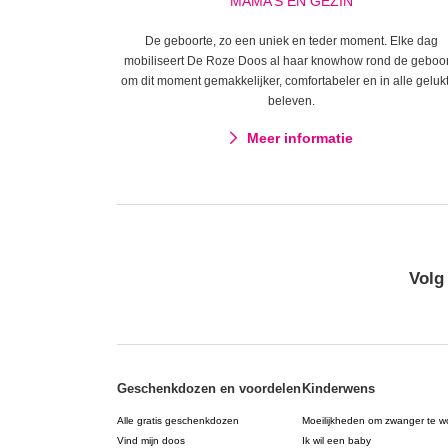
MAMA’S EN GEZIN
De geboorte, zo een uniek en teder moment. Elke dag
mobiliseert De Roze Doos al haar knowhow rond de geboo
om dit moment gemakkelijker, comfortabeler en in alle gelukt
beleven.
Meer informatie
Volg
Geschenkdozen en voordelen
Kinderwens
Alle gratis geschenkdozen
Moeilijkheden om zwanger te w
Vind mijn doos
Ik wil een baby