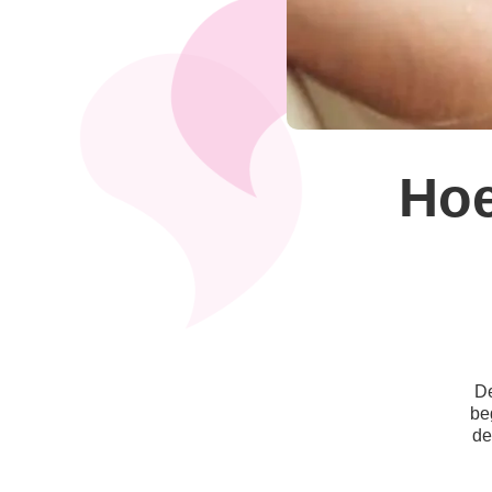
Hoe
De
be
de