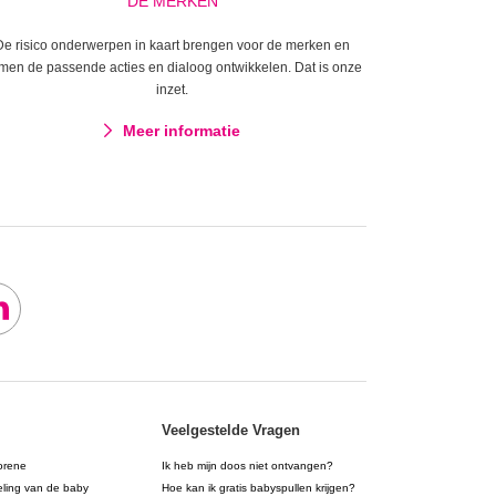
DE MERKEN
De risico onderwerpen in kaart brengen voor de merken en
men de passende acties en dialoog ontwikkelen. Dat is onze
inzet.
Meer informatie
Veelgestelde Vragen
orene
Ik heb mijn doos niet ontvangen?
eling van de baby
Hoe kan ik gratis babyspullen krijgen?