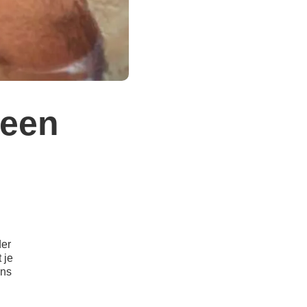
 een
der
 je
ens