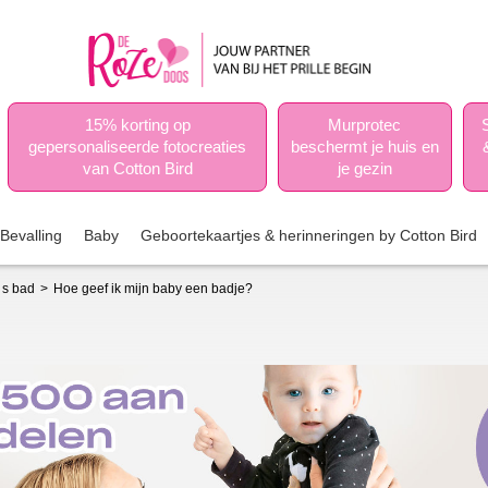
15% korting op
Murprotec
gepersonaliseerde fotocreaties
beschermt je huis en
van Cotton Bird
je gezin
Bevalling
Baby
Geboortekaartjes & herinneringen by Cotton Bird
 s bad
Hoe geef ik mijn baby een badje?