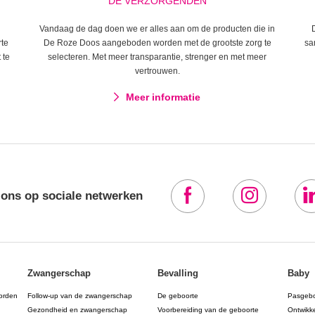
DE VERZORGENDEN
Vandaag de dag doen we er alles aan om de producten die in
rte
De Roze Doos aangeboden worden met de grootste zorg te
sa
 te
selecteren. Met meer transparantie, strenger en met meer
vertrouwen.
Meer informatie
 ons op sociale netwerken
Zwangerschap
Bevalling
Baby
orden
Follow-up van de zwangerschap
De geboorte
Pasgeb
Gezondheid en zwangerschap
Voorbereiding van de geboorte
Ontwikk