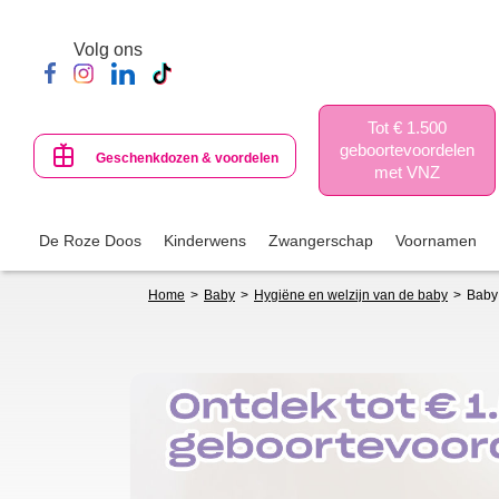
Skip
to
Volg ons
main
content
Tot € 1.500
geboortevoordelen
Geschenkdozen & voordelen
met VNZ
De Roze Doos
Kinderwens
Zwangerschap
Voornamen
Breadcrumb
Home
Baby
Hygiëne en welzijn van de baby
Baby