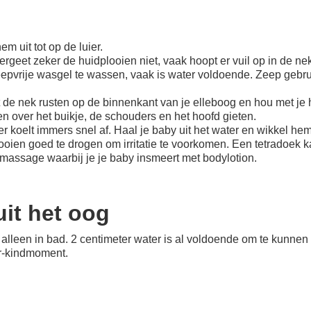
 uit tot op de luier.
eet zeker de huidplooien niet, vaak hoopt er vuil op in de nek
zeepvrije wasgel te wassen, vaak is water voldoende. Zeep gebrui
de nek rusten op de binnenkant van je elleboog en hou met je h
n over het buikje, de schouders en het hoofd gieten.
er koelt immers snel af. Haal je baby uit het water en wikkel he
looien goed te drogen om irritatie te voorkomen. Een tetradoek ka
massage waarbij je je baby insmeert met bodylotion.
uit het oog
 alleen in bad. 2 centimeter water is al voldoende om te kunnen
er-kindmoment.