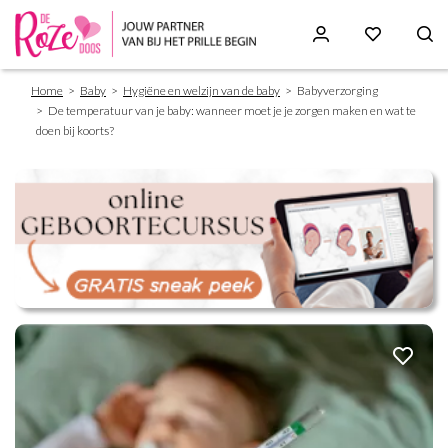
Breadcrumb
Skip
Home
Baby
Hygiëne en welzijn van de baby
Babyverzorging
to
De temperatuur van je baby: wanneer moet je je zorgen maken en wat te
main
doen bij koorts?
content