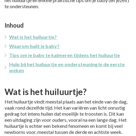
het huiluurtje en enkele praktische tips om je baby (en jezelf)
te ondersteunen.
Inhoud
Wat is het huiluurtje?
Waarom huilt je baby?
Tips om je baby te kalmeren tijdens het huiluurtje
Hulp bij het huiluurtje en ondersteuning in de eerste
weken
Wat is het huiluurtje?
Het huiluurtje vindt meestal plaats aan het einde van de dag,
vaak rond dezelfde tijd. Het kan variëren van licht onrustig
gedrag tot intens huilen dat moeilijk te troosten is. Dit kan
een uitdaging zijn voor ouders, vooral na een lange dag. Het
huiluurtje is echter een bekend fenomeen en komt bij veel
newborns voor, meestal tussen de derde en achtste week.