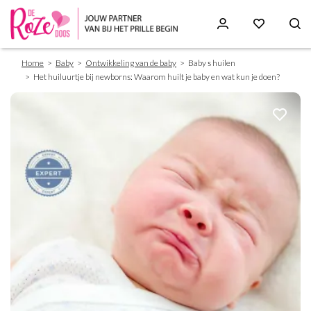
Breadcrumb
Skip
Home
Baby
Ontwikkeling van de baby
Baby s huilen
to
Het huiluurtje bij newborns: Waarom huilt je baby en wat kun je doen?
main
content