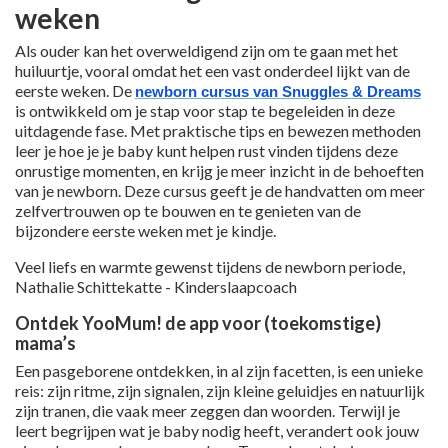
weken
Als ouder kan het overweldigend zijn om te gaan met het
huiluurtje, vooral omdat het een vast onderdeel lijkt van de
eerste weken. De
newborn cursus
van Snuggles & Dreams
is ontwikkeld om je stap voor stap te begeleiden in deze
uitdagende fase. Met praktische tips en bewezen methoden
leer je hoe je je baby kunt helpen rust vinden tijdens deze
onrustige momenten, en krijg je meer inzicht in de behoeften
van je newborn. Deze cursus geeft je de handvatten om meer
zelfvertrouwen op te bouwen en te genieten van de
bijzondere eerste weken met je kindje.
Veel liefs en warmte gewenst tijdens de newborn periode,
Nathalie Schittekatte - Kinderslaapcoach
Ontdek YooMum! de app voor (toekomstige)
mama’s
Een pasgeborene ontdekken, in al zijn facetten, is een unieke
reis: zijn ritme, zijn signalen, zijn kleine geluidjes en natuurlijk
zijn tranen, die vaak meer zeggen dan woorden. Terwijl je
leert begrijpen wat je baby nodig heeft, verandert ook jouw