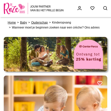
Breadcrumb
Skip
Home
Baby
Ouderschap
Kinderopvang
to
Wanneer moet je beginnen zoeken naar een crèche? Ons advies
main
content