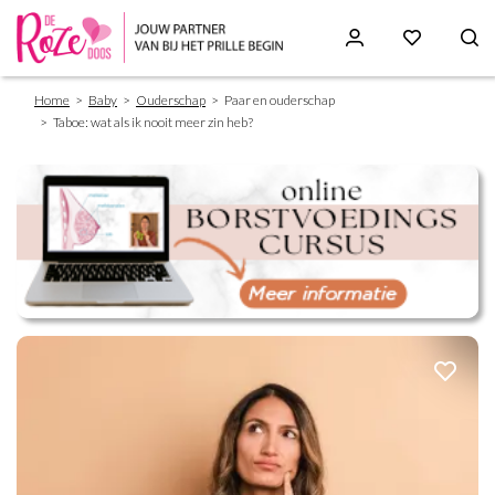
Breadcrumb
Skip
Home
Baby
Ouderschap
Paar en ouderschap
to
Taboe: wat als ik nooit meer zin heb?
main
content