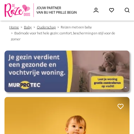
Breadcrumb
Skip
Home
Baby
Ouderschap
Reizen met een baby
to
Badmode voor het hele gezin: comfort, bescherming en stijl voor de
main
zomer
content