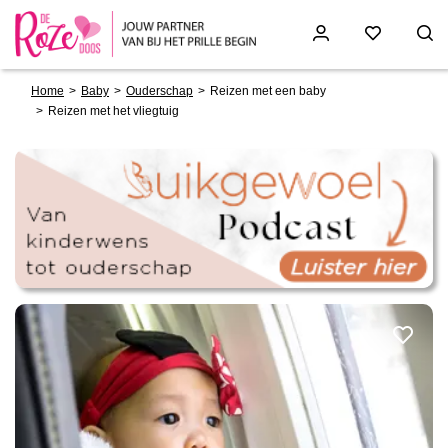
Breadcrumb
Skip
Home
Baby
Ouderschap
Reizen met een baby
to
Reizen met het vliegtuig
main
content