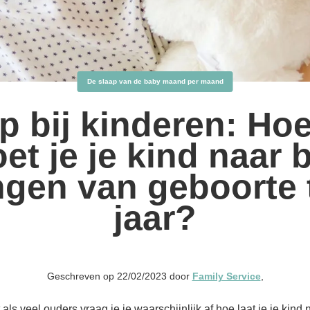
De slaap van de baby maand per maand
p bij kinderen: Hoe
et je je kind naar 
gen van geboorte 
jaar?
Geschreven op 22/02/2023 door
Family Service
,
 als veel ouders vraag je je waarschijnlijk af hoe laat je je kind 