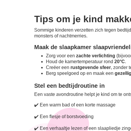
Tips om je kind makkel
Sommige kinderen verzetten zich tegen bedtijd
monsters of nachtmerries.
Maak de slaapkamer slaapvriendel
Zorg voor een
zachte verlichting
(bijvoo
Houd de kamertemperatuur rond
20°C
.
Creëer een
rustgevende sfeer
, zonder t
Berg speelgoed op en maak een
gezelli
Stel een bedtijdroutine in
Een vaste avondroutine helpt je kind om te onts
✔️ Een warm bad of een korte massage
✔️ Een flesje of borstvoeding
✔️ Een verhaaltje lezen of een slaapliedje zin