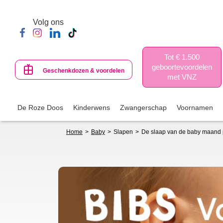
Skip
to
Volg ons
main
content
Tot € 1.500
geboortevoordelen
Geschenkdozen & voordelen
met VNZ
De Roze Doos
Kinderwens
Zwangerschap
Voornamen
Breadcrumb
Home
Baby
Slapen
De slaap van de baby maand