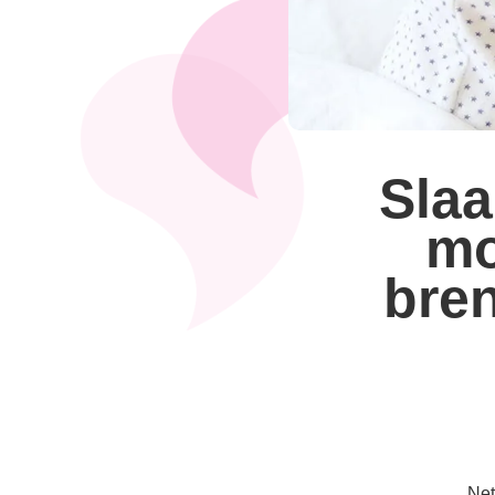
Slaa
mo
bren
Net