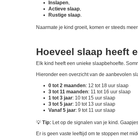
Inslapen
,
Actieve slaap
,
Rustige slaap
.
Naarmate je kind groeit, komen er steeds meer f
Hoeveel slaap heeft e
Elk kind heeft een unieke slaapbehoefte. Sommi
Hieronder een overzicht van de aanbevolen slaa
0 tot 2 maanden
: 12 tot 18 uur slaap
3 tot 11 maanden
: 11 tot 16 uur slaap
1 tot 3 jaar
: 10 tot 15 uur slaap
3 tot 5 jaar
: 10 tot 13 uur slaap
Vanaf 5 jaar
: 9 tot 11 uur slaap
💡
Tip:
Let op de signalen van je kind. Gaapjes,
Er is geen vaste leeftijd om te stoppen met mi