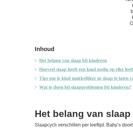
b
O
Inhoud
Het belang van slaap bij kinderen
Hoeveel slaap heeft een kind nodig op elke leef
Tips om je kind makkelijker in slaap te laten v
Wat te doen bij slaapproblemen bij kinderen?
Het belang van slaap 
Slaapcycli verschillen per leeftijd. Baby’s doo