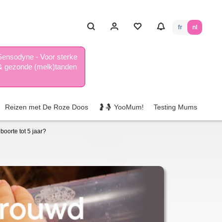
fr
nl
Sensodyne - Voor sterke
& gezonde (melk)tanden
Reizen met De Roze Doos
🤰🤱 YooMum!
Testing Mums
boorte tot 5 jaar?