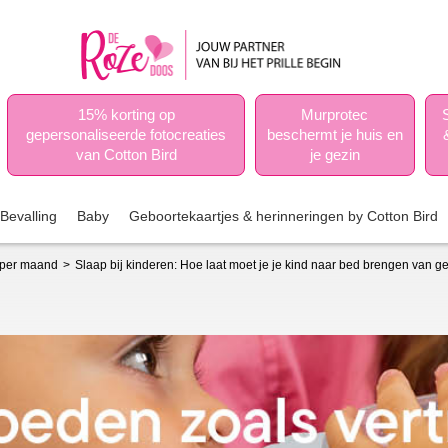
15% korting op
Murprotec
gepersonaliseerde fotocreaties
beschermt je huis en
van Cotton Bird
je gezin
Bevalling
Baby
Geboortekaartjes & herinneringen by Cotton Bird
 per maand
Slaap bij kinderen: Hoe laat moet je je kind naar bed brengen van ge