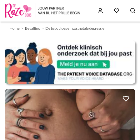
Breadcrumb
Skip
Home
Bevalling
De babyblues en postnatale depressie
to
main
content