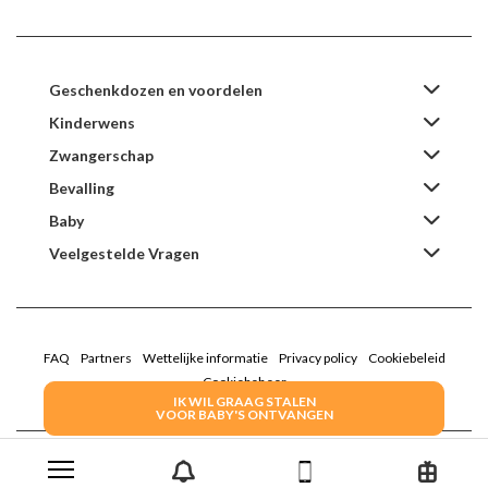
Geschenkdozen en voordelen
Kinderwens
Zwangerschap
Bevalling
Baby
Veelgestelde Vragen
FAQ
Partners
Wettelijke informatie
Privacy policy
Cookiebeleid
Cookiebeheer
IK WIL GRAAG STALEN
VOOR BABY'S ONTVANGEN
2022 Family Service - De Roze Doos