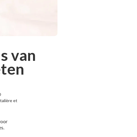
s van
eten
O
alière et
voor
es.