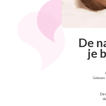
De n
je 
Gelezen 
De 
da