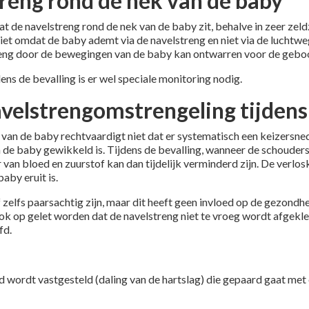
treng rond de nek van de baby
t de navelstreng rond de nek van de baby zit, behalve in zeer zel
et omdat de baby ademt via de navelstreng en niet via de luchtweg
reng door de bewegingen van de baby kan ontwarren voor de gebo
dens de bevalling is er wel speciale monitoring nodig.
velstrengomstrengeling tijdens 
van de baby rechtvaardigt niet dat er systematisch een keizersn
an de baby gewikkeld is. Tijdens de bevalling, wanneer de schoude
van bloed en zuurstof kan dan tijdelijk verminderd zijn. De verlos
aby eruit is.
f zelfs paarsachtig zijn, maar dit heeft geen invloed op de gezond
ook op gelet worden dat de navelstreng niet te vroeg wordt afgekl
fd.
ood wordt vastgesteld (daling van de hartslag) die gepaard gaat m