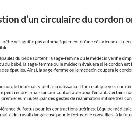
tion d’un circulaire du cordon 
 bébé ne signifie pas automatiquement qu’une césarienne est néces
ible.
s épaules du bébé sortent, la sage-femme ou le médecin vérifie sim
u du bébé, la sage-femme ou le médecin évaluera si le cordon est lâch
rtie des épaules. Ainsi, la sage-femme ou le médecin coupera le cordon
 non, le bébé nait violet à sa naissance. Il ne rosit que vers une m
re peut rendre la naissance inconfortable pour l’enfant. Certains no
les premières minutes, par des gestes de réanimation initiale très c
 tolérance du fœtus pour les contractions utérines. L’équipe médica
ursuite du travail dangereuse pour le fœtus, elle conseillera à la 