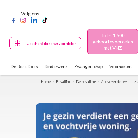
Skip
to
Volg ons
main
content
Tot € 1.500
geboortevoordelen
Geschenkdozen & voordelen
met VNZ
De Roze Doos
Kinderwens
Zwangerschap
Voornamen
Breadcrumb
Home
Bevalling
De bevalling
Alles over de bevalling