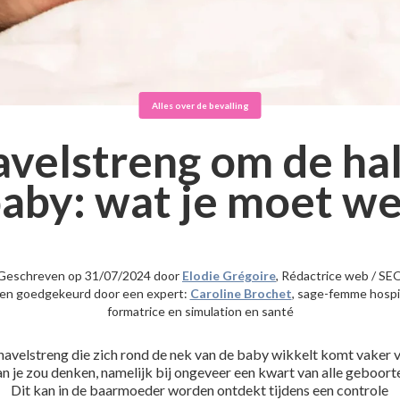
Alles over de bevalling
avelstreng om de hal
baby: wat je moet w
Geschreven op 31/07/2024 door
Elodie Grégoire
, Rédactrice web / SE
en goedgekeurd door een expert:
Caroline Brochet
, sage-femme hospit
formatrice en simulation en santé
navelstreng die zich rond de nek van de baby wikkelt komt vaker 
n je zou denken, namelijk bij ongeveer een kwart van alle geboort
Dit kan in de baarmoeder worden ontdekt tijdens een controle