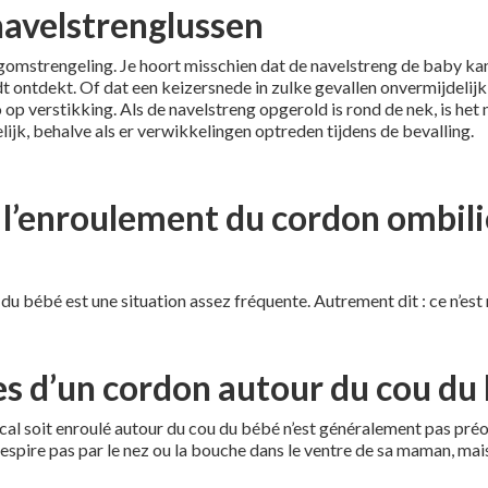
navelstrenglussen
gomstrengeling. Je hoort misschien dat de navelstreng de baby ka
 ontdekt. Of dat een keizersnede in zulke gevallen onvermijdelijk
o op verstikking. Als de navelstreng opgerold is rond de nek, is he
lijk, behalve als er verwikkelingen optreden tijdens de bevalling.
 l’enroulement du cordon ombili
 bébé est une situation assez fréquente. Autrement dit : ce n’est n
s d’un cordon autour du cou du
lical soit enroulé autour du cou du bébé n’est généralement pas pré
espire pas par le nez ou la bouche dans le ventre de sa maman, mai