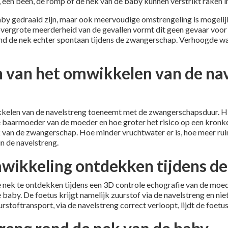
, een been, de romp of de nek van de baby kunnen verstrikt raken i
by gedraaid zijn, maar ook meervoudige omstrengeling is mogelijk
e overgrote meerderheid van de gevallen vormt dit geen gevaar voor
rond de nek echter spontaan tijdens de zwangerschap. Verhoogde wa
 van het omwikkelen van de nav
ikkelen van de navelstreng toeneemt met de zwangerschapsduur. H
e baarmoeder van de moeder en hoe groter het risico op een kronk
 van de zwangerschap. Hoe minder vruchtwater er is, hoe meer rui
in de navelstreng.
wikkeling ontdekken tijdens d
 nek te ontdekken tijdens een 3D controle echografie van de moede
 baby. De foetus krijgt namelijk zuurstof via de navelstreng en nie
stoftransport, via de navelstreng correct verloopt, lijdt de foetus 