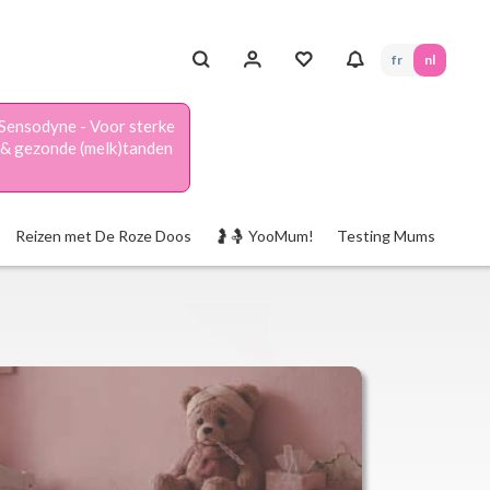
fr
nl
Sensodyne - Voor sterke
& gezonde (melk)tanden
Reizen met De Roze Doos
🤰🤱 YooMum!
Testing Mums