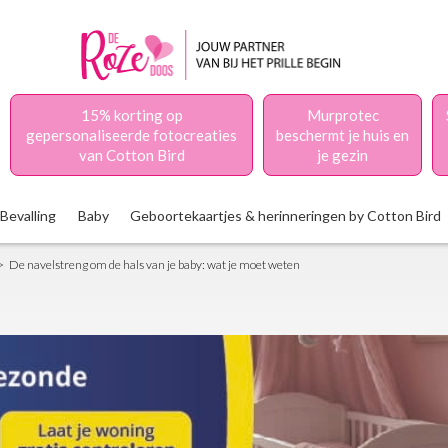
15% korting op
Murprotec
gepersonaliseerde fotocreaties
beschermt je huis en
van Cotton Bird
je gezin
Bevalling
Baby
Geboortekaartjes & herinneringen by Cotton Bird
De navelstreng om de hals van je baby: wat je moet weten