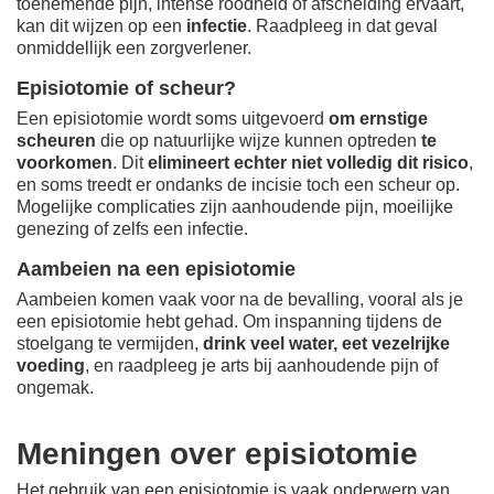
toenemende pijn, intense roodheid of afscheiding ervaart,
kan dit wijzen op een
infectie
. Raadpleeg in dat geval
onmiddellijk een zorgverlener.
Episiotomie of scheur?
Een episiotomie wordt soms uitgevoerd
om ernstige
scheuren
die op natuurlijke wijze kunnen optreden
te
voorkomen
. Dit
elimineert echter niet volledig dit risico
,
en soms treedt er ondanks de incisie toch een scheur op.
Mogelijke complicaties zijn aanhoudende pijn, moeilijke
genezing of zelfs een infectie.
Aambeien na een episiotomie
Aambeien komen vaak voor na de bevalling, vooral als je
een episiotomie hebt gehad. Om inspanning tijdens de
stoelgang te vermijden,
drink
veel water, eet vezelrijke
voeding
, en raadpleeg je arts bij aanhoudende pijn of
ongemak.
Meningen over episiotomie
Het gebruik van een episiotomie is vaak onderwerp van