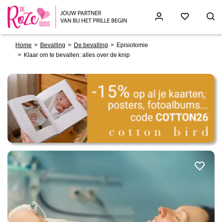
Breadcrumb
Skip
Home
Bevalling
De bevalling
Episiotomie
to
Klaar om te bevallen: alles over de knip
main
content