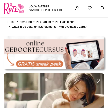
Breadcrumb
Skip
Home
Bevalling
Postpartum
Postnatale zorg
to
Wat zijn de belangrijkste elementen van postnatale zorg?
main
content