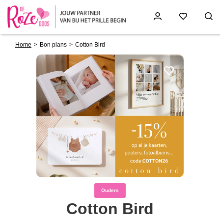
Breadcrumb
Skip
Home
Bon plans
Cotton Bird
to
main
content
Ouders
Cotton Bird