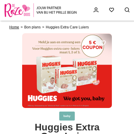
Breadcrumb
Skip
Home
Bon plans
Huggies Extra Care Luiers
to
main
content
baby
Huggies Extra