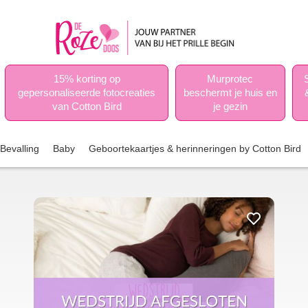
15% korting op
Murprotec
gepersonaliseerde fotocreaties
beschermt je huis en
van Cotton Bird
je gezin
Bevalling
Baby
Geboortekaartjes & herinneringen by Cotton Bird