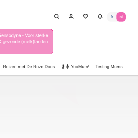
fr
nl
Sensodyne - Voor sterke
& gezonde (melk)tanden
Reizen met De Roze Doos
🤰🤱 YooMum!
Testing Mums