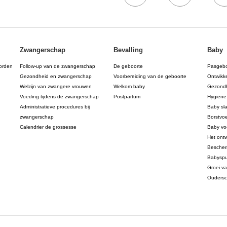
Zwangerschap
Bevalling
Baby
orden
Follow-up van de zwangerschap
De geboorte
Pasgeb
Gezondheid en zwangerschap
Voorbereiding van de geboorte
Ontwikk
Welzijn van zwangere vrouwen
Welkom baby
Gezondh
Voeding tijdens de zwangerschap
Postpartum
Hygiëne
Administratieve procedures bij
Baby sl
zwangerschap
Borstvo
Calendrier de grossesse
Baby vo
Het ont
Bescher
Babyspu
Groei v
Ouders