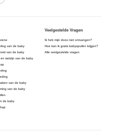
Veelgestelde Vragen
orene
Ik heb mijn doos niet ontvangen?
eling van de baby
Hoe kan ik gratis babyspullen krijgen?
eid van de baby
Alle veelgestelde vragen
 en welzijn van de baby
aap
eding
eding
waken van de baby
ming van de baby
llen
an de baby
chap