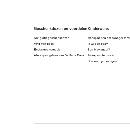
Geschenkdozen en voordelen
Kinderwens
Alle gratis geschenkdozen
Moeilijkheden om zwanger te w
Vind mijn doos
Ik wil een baby
Exclusieve voordelen
Ben ik zwanger?
Alle expert gidsen van De Roze Doos
Zwangerschapstest
Hoe word je zwanger?