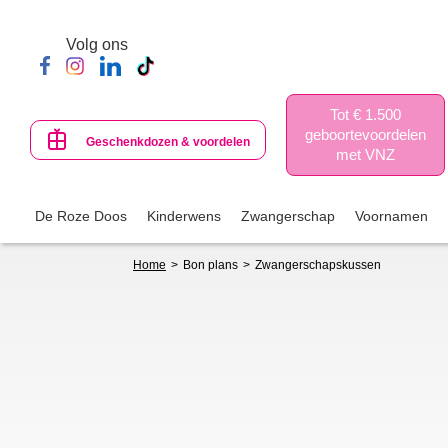
Skip
to
Volg ons
main
content
Tot € 1.500
geboortevoordelen
Geschenkdozen & voordelen
met VNZ
De Roze Doos
Kinderwens
Zwangerschap
Voornamen
Breadcrumb
Home
Bon plans
Zwangerschapskussen