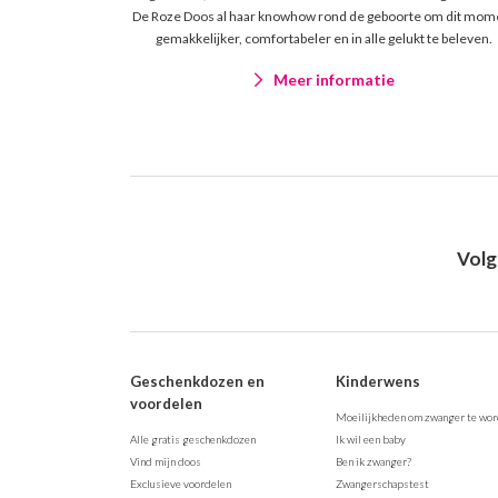
De Roze Doos al haar knowhow rond de geboorte om dit mom
gemakkelijker, comfortabeler en in alle gelukt te beleven.
Meer informatie
Volg
Geschenkdozen en
Kinderwens
voordelen
Moeilijkheden om zwanger te wo
Alle gratis geschenkdozen
Ik wil een baby
Vind mijn doos
Ben ik zwanger?
Exclusieve voordelen
Zwangerschapstest