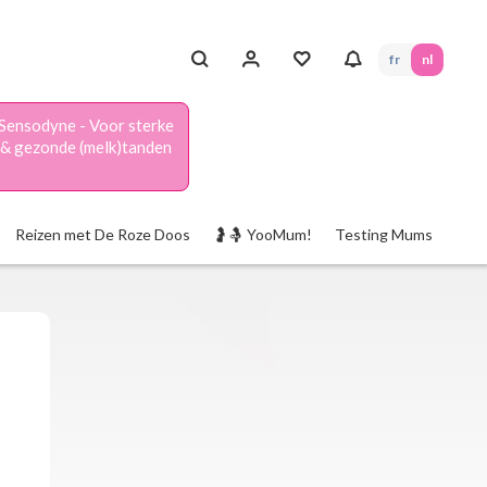
fr
nl
Sensodyne - Voor sterke
& gezonde (melk)tanden
Reizen met De Roze Doos
🤰🤱 YooMum!
Testing Mums