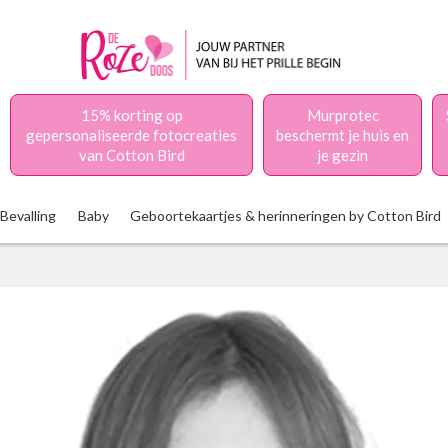
15% korting op
Murprotec
gepersonaliseerde fotocreaties
beschermt je huis en
van Cotton Bird
je gezin
Bevalling
Baby
Geboortekaartjes & herinneringen by Cotton Bird