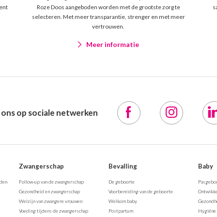
ent
Roze Doos aangeboden worden met de grootste zorg te
s
selecteren. Met meer transparantie, strenger en met meer
vertrouwen.
Meer informatie
 ons op sociale netwerken
Zwangerschap
Bevalling
Baby
rden
Follow-up van de zwangerschap
De geboorte
Pasgebo
Gezondheid en zwangerschap
Voorbereiding van de geboorte
Ontwikke
Welzijn van zwangere vrouwen
Welkom baby
Gezondhe
Voeding tijdens de zwangerschap
Postpartum
Hygiëne 