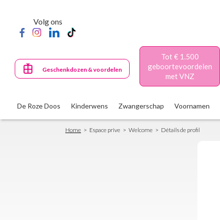
Skip
to
Volg ons
main
content
Tot € 1.500
geboortevoordelen
Geschenkdozen & voordelen
met VNZ
De Roze Doos
Kinderwens
Zwangerschap
Voornamen
Breadcrumb
Home
Espace prive
Welcome
Détails de profil