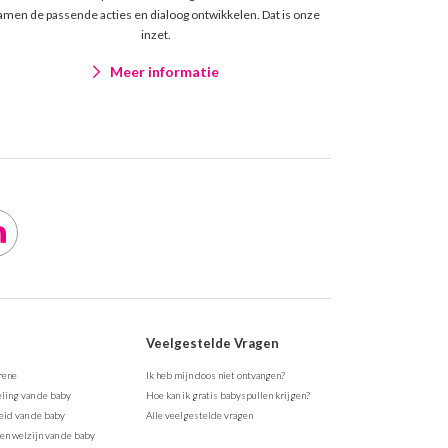
amen de passende acties en dialoog ontwikkelen. Dat is onze
inzet.
Meer informatie
Veelgestelde Vragen
rene
Ik heb mijn doos niet ontvangen?
ling van de baby
Hoe kan ik gratis babyspullen krijgen?
id van de baby
Alle veelgestelde vragen
en welzijn van de baby