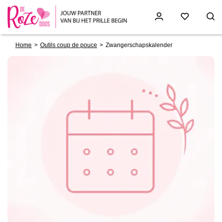
Breadcrumb
Skip
Home
Outils coup de pouce
Zwangerschapskalender
to
main
content