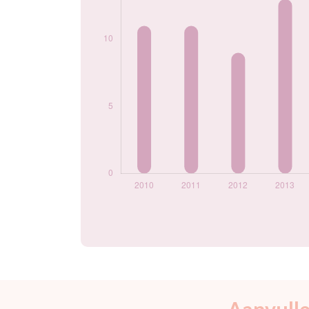
Popularité du
prénom Albert par
année
Aanvulle