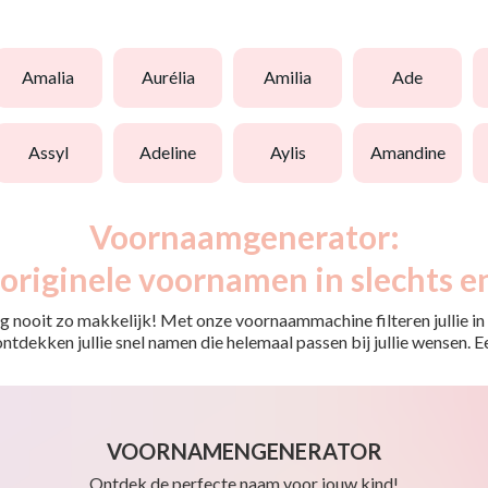
amalia
aurélia
amilia
ade
assyl
adeline
aylis
amandine
Voornaamgenerator:
originele voornamen in slechts e
 nooit zo makkelijk! Met onze voornaammachine filteren jullie in e
o ontdekken jullie snel namen die helemaal passen bij jullie wensen.
VOORNAMENGENERATOR
Ontdek de perfecte naam voor jouw kind!