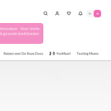
fr
nl
Sensodyne - Voor sterke
& gezonde (melk)tanden
Reizen met De Roze Doos
🤰🤱 YooMum!
Testing Mums