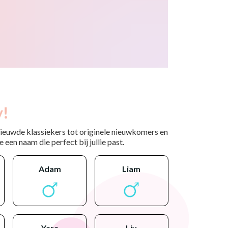
y!
nieuwde klassiekers tot originele nieuwkomers en
 een naam die perfect bij jullie past.
adam
liam
yara
liv