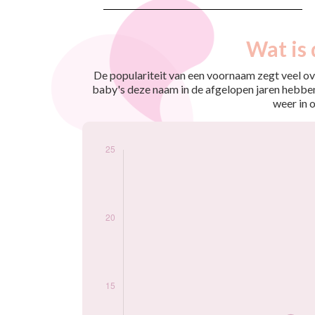
Nouveaux-
Wat is 
Année
nés
2009
10
De populariteit van een voornaam zegt veel ove
2010
11
baby's deze naam in de afgelopen jaren hebben
2011
11
weer in 
2012
9
2013
13
2014
20
2015
20
2016
21
2017
22
2018
12
2019
17
2020
19
2021
20
2022
15
2023
12
2024
15