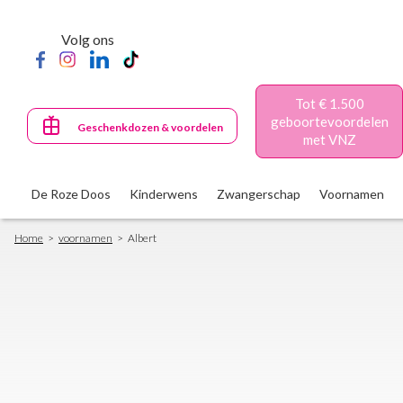
Skip
to
Volg ons
main
content
Tot € 1.500
geboortevoordelen
Geschenkdozen & voordelen
met VNZ
De Roze Doos
Kinderwens
Zwangerschap
Voornamen
Breadcrumb
Home
voornamen
Albert