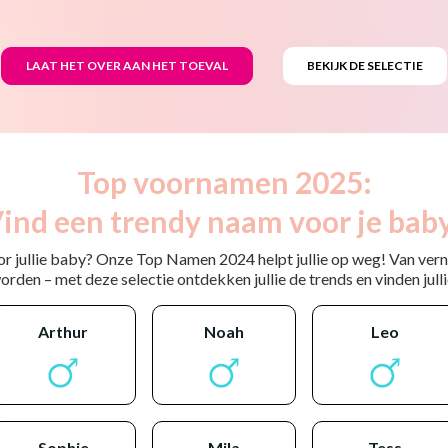
Top voornamen 2025:
ind een trendy naam voor je bab
or jullie baby? Onze Top Namen 2024 helpt jullie op weg! Van ver
rden – met deze selectie ontdekken jullie de trends en vinden jullie
arthur
noah
leo
sophie
mila
tess