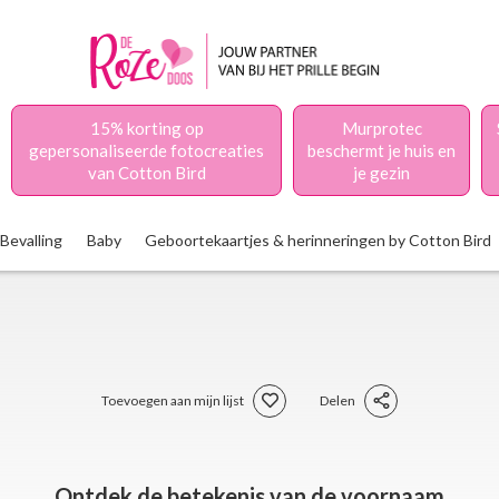
15% korting op
Murprotec
gepersonaliseerde fotocreaties
beschermt je huis en
van Cotton Bird
je gezin
Bevalling
Baby
Geboortekaartjes & herinneringen by Cotton Bird
Toevoegen aan mijn lijst
Delen
Ontdek de betekenis van de voornaam