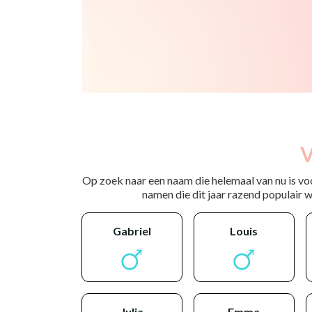
V
Op zoek naar een naam die helemaal van nu is vo
namen die dit jaar razend populair wo
gabriel
louis
julia
emma