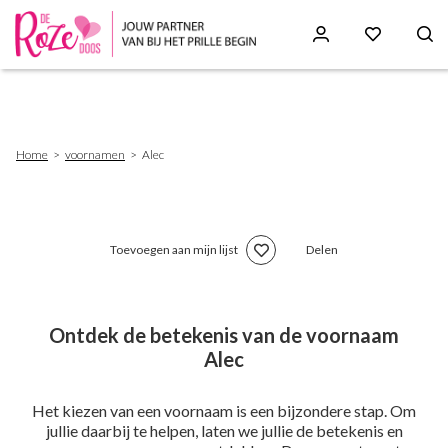
Skip
to
main
content
Breadcrumb
Home
voornamen
Alec
Toevoegen aan mijn lijst
Delen
Ontdek de betekenis van de voornaam
Alec
Het kiezen van een voornaam is een bijzondere stap. Om
jullie daarbij te helpen, laten we jullie de betekenis en