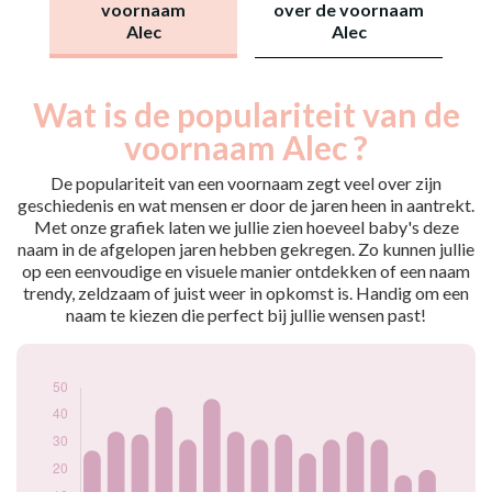
voornaam
over de voornaam
Alec
Alec
Wat is de populariteit van de
Nouveaux-
Année
nés
voornaam Alec ?
2009
24
2010
27
De populariteit van een voornaam zegt veel over zijn
2011
34
geschiedenis en wat mensen er door de jaren heen in aantrekt.
Met onze grafiek laten we jullie zien hoeveel baby's deze
2012
33
naam in de afgelopen jaren hebben gekregen. Zo kunnen jullie
2013
43
op een eenvoudige en visuele manier ontdekken of een naam
2014
31
trendy, zeldzaam of juist weer in opkomst is. Handig om een
2015
46
naam te kiezen die perfect bij jullie wensen past!
2016
34
2017
31
2018
33
2019
26
2020
31
2021
34
2022
31