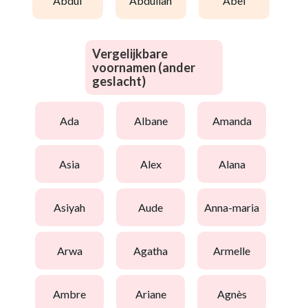
abdul
abdullah
abel
Vergelijkbare
voornamen (ander
geslacht)
ada
albane
amanda
asia
alex
alana
asiyah
aude
anna-maria
arwa
agatha
armelle
ambre
ariane
agnès