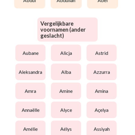
abdul
abdullah
abel
Vergelijkbare
voornamen (ander
geslacht)
aubane
alicja
astrid
aleksandra
alba
azzurra
amra
amine
amina
annaëlle
alyce
açelya
amélie
aélys
assiyah