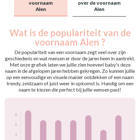
voornaam
over de voornaam
Alen
Alen
Wat is de populariteit van de
Nouveaux-
Année
nés
voornaam Alen ?
2010
9
2011
7
De populariteit van een voornaam zegt veel over zijn
2013
7
geschiedenis en wat mensen er door de jaren heen in aantrekt.
Met onze grafiek laten we jullie zien hoeveel baby's deze
2015
7
naam in de afgelopen jaren hebben gekregen. Zo kunnen jullie
2016
8
op een eenvoudige en visuele manier ontdekken of een naam
2020
5
trendy, zeldzaam of juist weer in opkomst is. Handig om een
2021
8
naam te kiezen die perfect bij jullie wensen past!
Popularité du
prénom Alen par
année