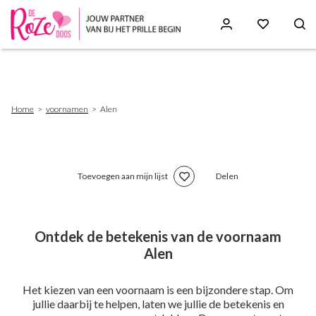
Skip
to
main
content
Breadcrumb
Home
voornamen
Alen
Toevoegen aan mijn lijst
Delen
Ontdek de betekenis van de voornaam
Alen
Het kiezen van een voornaam is een bijzondere stap. Om
jullie daarbij te helpen, laten we jullie de betekenis en