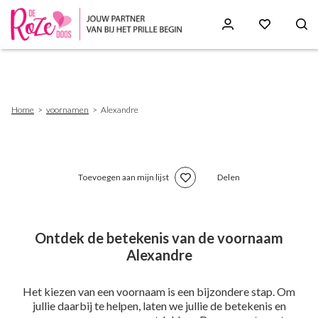
Skip
to
main
content
Breadcrumb
Home
voornamen
Alexandre
Toevoegen aan mijn lijst
Delen
Ontdek de betekenis van de voornaam
Alexandre
Het kiezen van een voornaam is een bijzondere stap. Om
jullie daarbij te helpen, laten we jullie de betekenis en