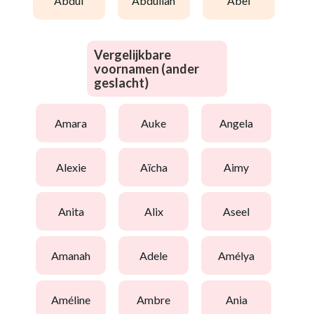
abdul
abdullah
abel
Vergelijkbare
voornamen (ander
geslacht)
amara
auke
angela
alexie
aïcha
aimy
anita
alix
aseel
amanah
adele
amélya
améline
ambre
ania