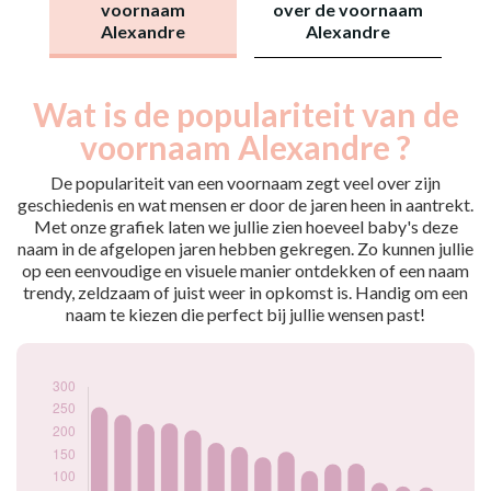
voornaam
over de voornaam
Alexandre
Alexandre
Wat is de populariteit van de
Nouveaux-
Année
nés
voornaam Alexandre ?
2009
280
2010
256
De populariteit van een voornaam zegt veel over zijn
2011
239
geschiedenis en wat mensen er door de jaren heen in aantrekt.
Met onze grafiek laten we jullie zien hoeveel baby's deze
2012
219
naam in de afgelopen jaren hebben gekregen. Zo kunnen jullie
2013
220
op een eenvoudige en visuele manier ontdekken of een naam
2014
205
trendy, zeldzaam of juist weer in opkomst is. Handig om een
2015
177
naam te kiezen die perfect bij jullie wensen past!
2016
168
2017
145
2018
157
2019
115
2020
130
2021
131
2022
89