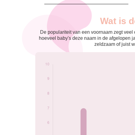
Nouveaux-
Wat is d
Année
nés
2020
7
De populariteit van een voornaam zegt veel o
2021
9
hoeveel baby's deze naam in de afgelopen j
2022
5
zeldzaam of juist w
2023
8
2024
10
Popularité du
prénom Alfons par
année