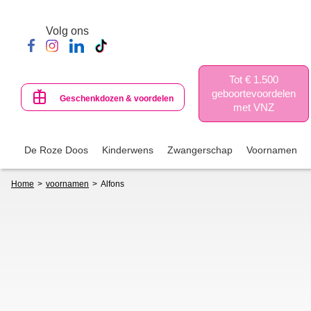
Skip
to
Volg ons
main
content
Tot € 1.500
geboortevoordelen
Geschenkdozen & voordelen
met VNZ
De Roze Doos
Kinderwens
Zwangerschap
Voornamen
Breadcrumb
Home
voornamen
Alfons