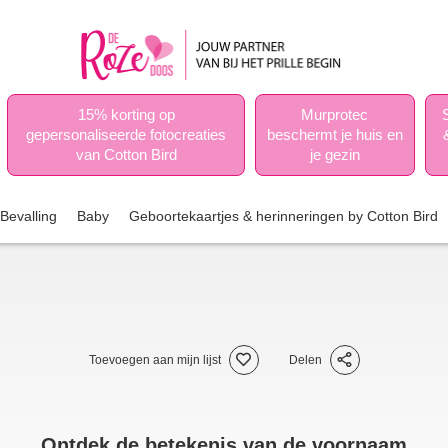
15% korting op
Murprotec
gepersonaliseerde fotocreaties
beschermt je huis en
van Cotton Bird
je gezin
Bevalling
Baby
Geboortekaartjes & herinneringen by Cotton Bird
Toevoegen aan mijn lijst
Delen
Ontdek de betekenis van de voornaam