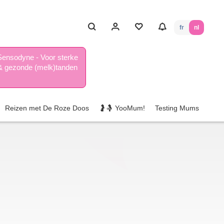
fr
nl
Sensodyne - Voor sterke
& gezonde (melk)tanden
Reizen met De Roze Doos
🤰🤱 YooMum!
Testing Mums