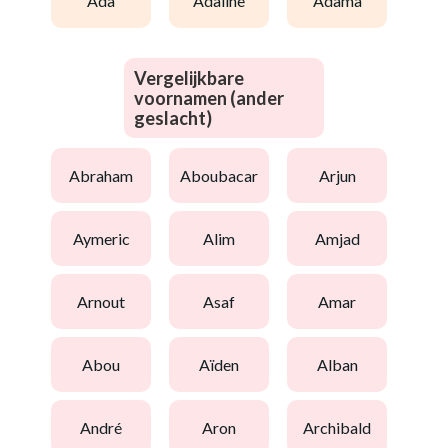
ada
adaline
adama
Vergelijkbare
voornamen (ander
geslacht)
abraham
aboubacar
arjun
aymeric
alim
amjad
arnout
asaf
amar
abou
aïden
alban
andré
aron
archibald