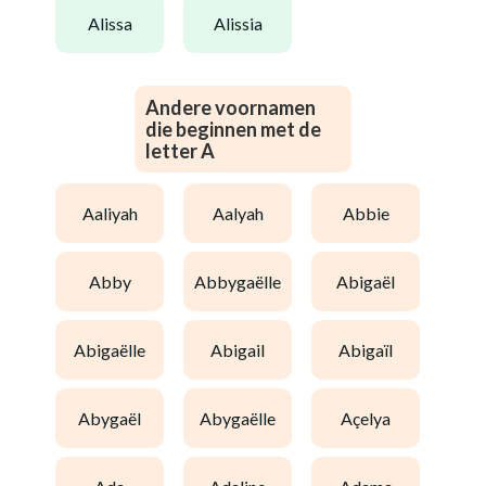
alissa
alissia
Andere voornamen
die beginnen met de
letter A
aaliyah
aalyah
abbie
abby
abbygaëlle
abigaël
abigaëlle
abigail
abigaïl
abygaël
abygaëlle
açelya