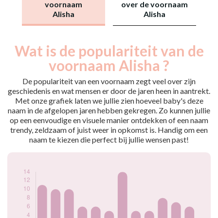
voornaam
over de voornaam
Alisha
Alisha
Wat is de populariteit van de
Nouveaux-
Année
nés
voornaam Alisha ?
2009
11
2010
10
De populariteit van een voornaam zegt veel over zijn
2011
10
geschiedenis en wat mensen er door de jaren heen in aantrekt.
Met onze grafiek laten we jullie zien hoeveel baby's deze
2012
6
naam in de afgelopen jaren hebben gekregen. Zo kunnen jullie
2013
6
op een eenvoudige en visuele manier ontdekken of een naam
2014
5
trendy, zeldzaam of juist weer in opkomst is. Handig om een
2015
14
naam te kiezen die perfect bij jullie wensen past!
2016
5
2018
5
2019
8
2021
7
2023
6
Popularité du
prénom Alisha par