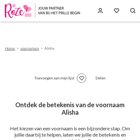
Skip
to
main
content
Breadcrumb
Home
voornamen
Alisha
Toevoegen aan mijn lijst
Delen
Ontdek de betekenis van de voornaam
Alisha
Het kiezen van een voornaam is een bijzondere stap. Om
jullie daarbij te helpen, laten we jullie de betekenis en