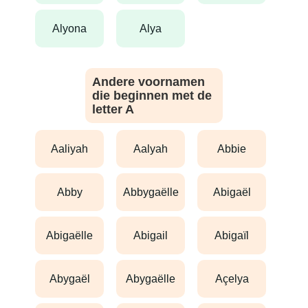
alyona
alya
Andere voornamen
die beginnen met de
letter A
aaliyah
aalyah
abbie
abby
abbygaëlle
abigaël
abigaëlle
abigail
abigaïl
abygaël
abygaëlle
açelya