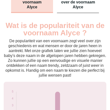
voornaam
over de voornaam
Alyce
Alyce
Wat is de populariteit van de
Nouveaux-
Année
nés
voornaam Alyce ?
2021
5
De populariteit van een voornaam zegt veel over zijn
Popularité du
geschiedenis en wat mensen er door de jaren heen in
prénom Alyce par
aantrekt. Met onze grafiek laten we jullie zien hoeveel
année
baby's deze naam in de afgelopen jaren hebben gekregen.
Zo kunnen jullie op een eenvoudige en visuele manier
ontdekken of een naam trendy, zeldzaam of juist weer in
opkomst is. Handig om een naam te kiezen die perfect bij
jullie wensen past!