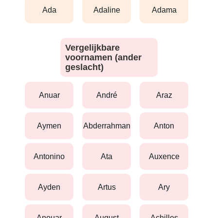
ada
adaline
adama
Vergelijkbare
voornamen (ander
geslacht)
anuar
andré
araz
aymen
abderrahman
anton
antonino
ata
auxence
ayden
artus
ary
anouar
august
achilles