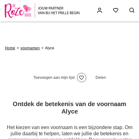
Skip
to
main
content
Breadcrumb
Home
voornamen
Alyce
Toevoegen aan mijn lijst
Delen
Ontdek de betekenis van de voornaam
Alyce
Het kiezen van een voornaam is een bijzondere stap. Om
jullie daarbij te helpen, laten we jullie de betekenis en