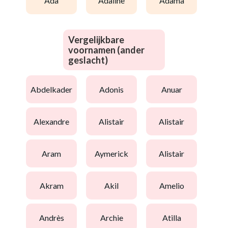
ada
adaline
adama
Vergelijkbare
voornamen (ander
geslacht)
abdelkader
adonis
anuar
alexandre
alistair
alistair
aram
aymerick
alistair
akram
akil
amelio
andrès
archie
atilla