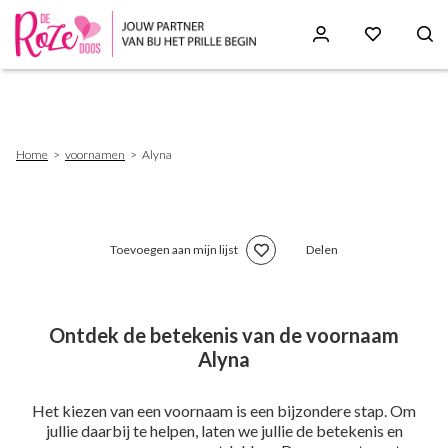
Skip
to
main
content
Breadcrumb
Home
voornamen
Alyna
Toevoegen aan mijn lijst
Delen
Ontdek de betekenis van de voornaam
Alyna
Het kiezen van een voornaam is een bijzondere stap. Om
jullie daarbij te helpen, laten we jullie de betekenis en