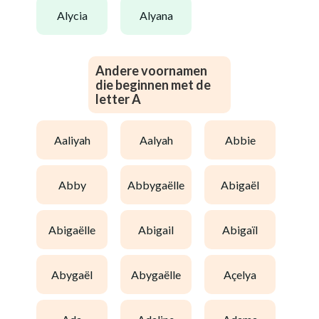
alycia
alyana
Andere voornamen
die beginnen met de
letter A
aaliyah
aalyah
abbie
abby
abbygaëlle
abigaël
abigaëlle
abigail
abigaïl
abygaël
abygaëlle
açelya