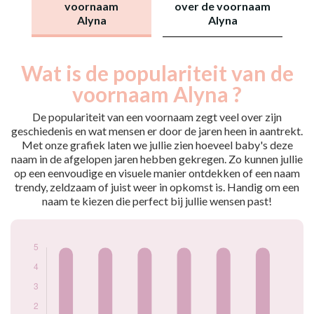
voornaam
over de voornaam
Alyna
Alyna
Wat is de populariteit van de
Nouveaux-
Année
nés
voornaam Alyna ?
2013
5
2017
5
De populariteit van een voornaam zegt veel over zijn
2020
5
geschiedenis en wat mensen er door de jaren heen in aantrekt.
Met onze grafiek laten we jullie zien hoeveel baby's deze
2021
5
naam in de afgelopen jaren hebben gekregen. Zo kunnen jullie
2023
5
op een eenvoudige en visuele manier ontdekken of een naam
2024
5
trendy, zeldzaam of juist weer in opkomst is. Handig om een
Popularité du
naam te kiezen die perfect bij jullie wensen past!
prénom Alyna par
année