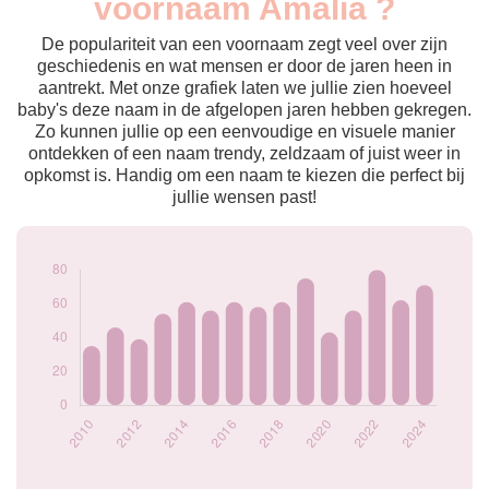
voornaam Amalia ?
2009
34
2010
35
De populariteit van een voornaam zegt veel over zijn
2011
46
geschiedenis en wat mensen er door de jaren heen in
aantrekt. Met onze grafiek laten we jullie zien hoeveel
2012
39
baby's deze naam in de afgelopen jaren hebben gekregen.
2013
54
Zo kunnen jullie op een eenvoudige en visuele manier
2014
61
ontdekken of een naam trendy, zeldzaam of juist weer in
2015
56
opkomst is. Handig om een naam te kiezen die perfect bij
2016
61
jullie wensen past!
2017
58
2018
61
2019
75
2020
43
2021
56
2022
80
2023
62
2024
71
Popularité du
prénom Amalia par
année