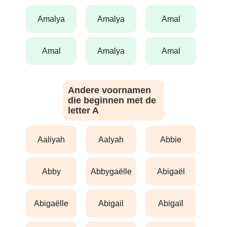
amalya
amalya
amal
amal
amalya
amal
Andere voornamen
die beginnen met de
letter A
aaliyah
aalyah
abbie
abby
abbygaëlle
abigaël
abigaëlle
abigail
abigaïl