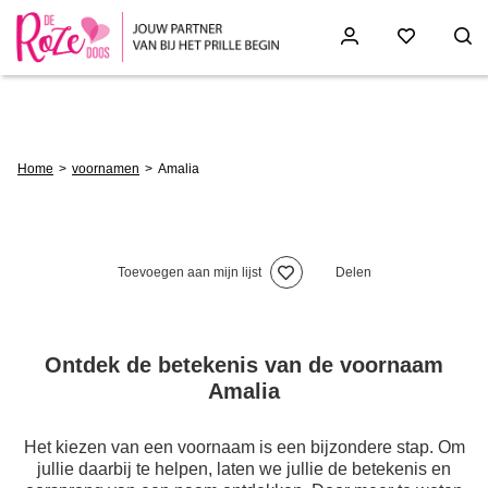
Skip
to
main
content
Breadcrumb
Home
voornamen
Amalia
Toevoegen aan mijn lijst
Delen
Ontdek de betekenis van de voornaam
Amalia
Het kiezen van een voornaam is een bijzondere stap. Om
jullie daarbij te helpen, laten we jullie de betekenis en