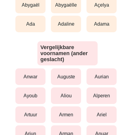
abygaël
abygaëlle
açelya
ada
adaline
adama
Vergelijkbare
voornamen (ander
geslacht)
anwar
auguste
aurian
ayoub
aliou
alperen
artuur
armen
ariel
arjun
arman
anuar