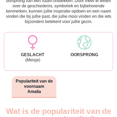
oorsprong van een naam ontdekken. Door meer te weten
over de geschiedenis, symboliek en bijbehorende
kenmerken, kunnen jullie inspiratie opdoen en een naam
vinden die bij jullie past, die jullie mooi vinden en die iets
bijzonders betekent voor jullie gezin.
GESLACHT
OORSPRONG
(Meisje)
Populariteit van de
voornaam
Amalia
Wat is de populariteit van de
Nouveaux-
Année
nés