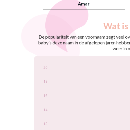
Amar
Nouveaux-
Wat is
Année
nés
2009
12
De populariteit van een voornaam zegt veel ove
2010
6
baby's deze naam in de afgelopen jaren hebben
2011
8
weer in 
2012
7
2013
11
2014
13
2015
8
2016
10
2017
11
2018
19
2019
11
2020
10
2021
10
2022
7
2023
15