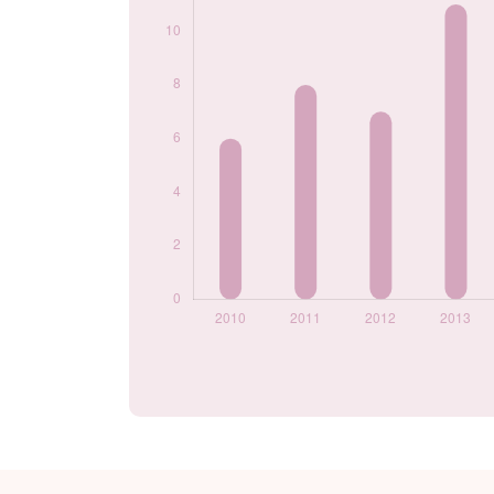
2024
13
Popularité du
prénom Amar par
année