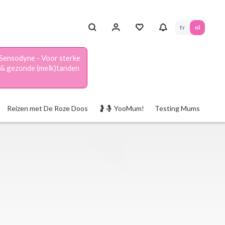
fr
nl
Sensodyne - Voor sterke
& gezonde (melk)tanden
Reizen met De Roze Doos
🤰🤱 YooMum!
Testing Mums