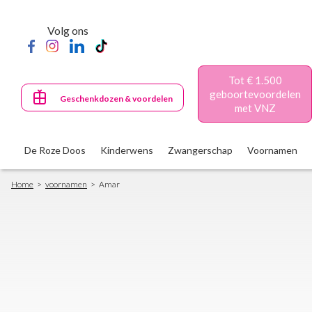
Skip
to
Volg ons
main
content
Tot € 1.500
geboortevoordelen
Geschenkdozen & voordelen
met VNZ
De Roze Doos
Kinderwens
Zwangerschap
Voornamen
Breadcrumb
Home
voornamen
Amar