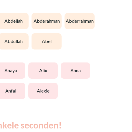
abdellah
abderahman
abderrahman
abdullah
abel
anaya
alix
anna
anfal
alexie
nkele seconden!