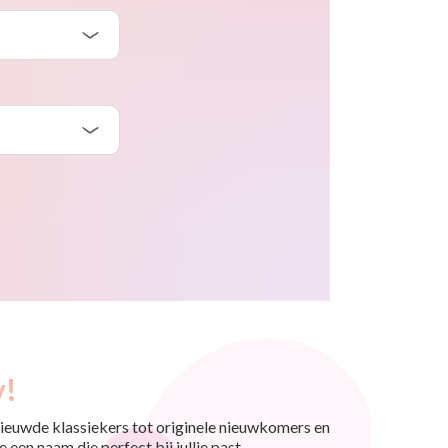
y!
nieuwde klassiekers tot originele nieuwkomers en
 een naam die perfect bij jullie past.