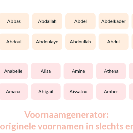
abbas
abdallah
abdel
abdelkader
abdoul
abdoulaye
abdoullah
abdul
anabelle
alisa
amine
athena
amana
abigaïl
aïssatou
amber
Voornaamgenerator:
originele voornamen in slechts e