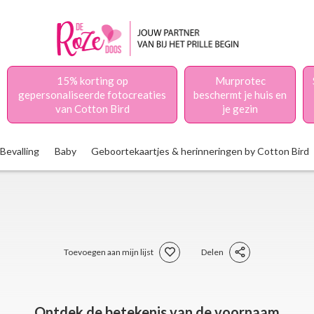
15% korting op
Murprotec
gepersonaliseerde fotocreaties
beschermt je huis en
van Cotton Bird
je gezin
Bevalling
Baby
Geboortekaartjes & herinneringen by Cotton Bird
Toevoegen aan mijn lijst
Delen
Ontdek de betekenis van de voornaam