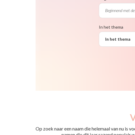
In het thema
In het thema
V
Op zoek naar een naam die helemaal van nu is vo
namen die dit jaar razend populair wo