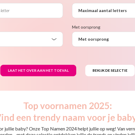
Maximaal aantal letters
Met oorsprong
Met oorsprong
Top voornamen 2025:
ind een trendy naam voor je bab
or jullie baby? Onze Top Namen 2024 helpt jullie op weg! Van ver
rden – met deze selectie ontdekken jullie de trends en vinden jullie