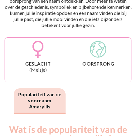
oorsprong van een naam ontdekken. Door meer te weten
over de geschiedenis, symboliek en bijbehorende kenmerken,
kunnen jullie inspiratie opdoen en een naam vinden die bij
jullie past, die jullie mooi vinden en die iets bijzonders
betekent voor jullie gezin.
GESLACHT
OORSPRONG
(Meisje)
Populariteit van de
voornaam
Amaryllis
Wat is de populariteit van de
Nouveaux-
Année
nés