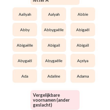
letter A
aaliyah
aalyah
abbie
abby
abbygaëlle
abigaël
abigaëlle
abigail
abigaïl
abygaël
abygaëlle
açelya
ada
adaline
adama
Vergelijkbare
voornamen (ander
geslacht)