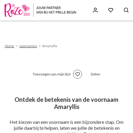
Skip
to
main
content
Breadcrumb
Home
voornamen
Amaryllis
Toevoegen aan mijn lijst
Delen
Ontdek de betekenis van de voornaam
Amaryllis
Het kiezen van een voornaam is een bijzondere stap. Om
jullie daarbij te helpen, laten we jullie de betekenis en