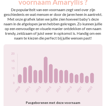
voornaam Amaryllis ?
2009
6
2010
11
De populariteit van een voornaam zegt veel over zijn
2011
12
geschiedenis en wat mensen er door de jaren heen in aantrekt.
Met onze grafiek laten we jullie zien hoeveel baby's deze
2012
9
naam in de afgelopen jaren hebben gekregen. Zo kunnen jullie
2013
9
op een eenvoudige en visuele manier ontdekken of een naam
2014
18
trendy, zeldzaam of juist weer in opkomst is. Handig om een
2015
13
naam te kiezen die perfect bij jullie wensen past!
2016
10
2017
9
2018
9
2019
7
2020
6
2021
7
2022
5
2023
7
Popularité du
prénom Amaryllis
par année
Pasgeborenen met deze voornaam