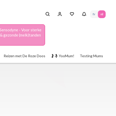
fr
nl
Sensodyne - Voor sterke
& gezonde (melk)tanden
Reizen met De Roze Doos
🤰🤱 YooMum!
Testing Mums