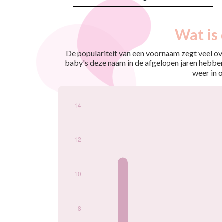
Nouveaux-
Wat is
Année
nés
2009
11
De populariteit van een voornaam zegt veel ove
2010
7
baby's deze naam in de afgelopen jaren hebben
2011
12
weer in 
2012
9
2013
13
2014
13
2015
8
Popularité du
prénom Angie par
année