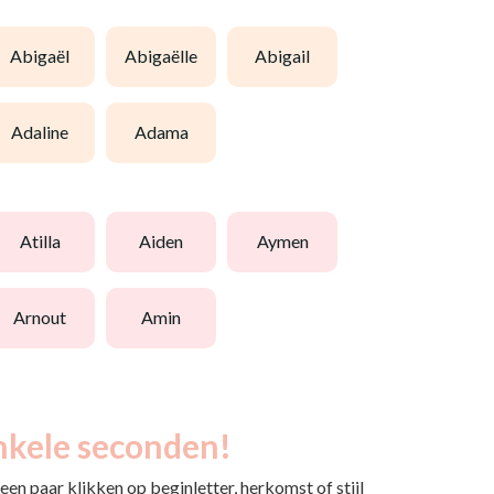
abigaël
abigaëlle
abigail
adaline
adama
atilla
aiden
aymen
arnout
amin
nkele seconden!
en paar klikken op beginletter, herkomst of stijl