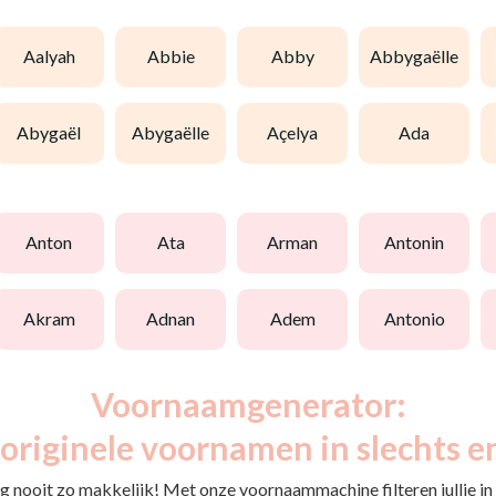
aalyah
abbie
abby
abbygaëlle
abygaël
abygaëlle
açelya
ada
anton
ata
arman
antonin
akram
adnan
adem
antonio
Voornaamgenerator:
originele voornamen in slechts e
 nooit zo makkelijk! Met onze voornaammachine filteren jullie in e