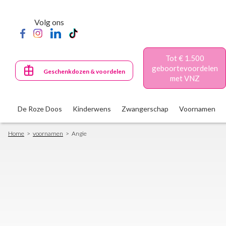
Skip
to
Volg ons
main
content
Tot € 1.500
geboortevoordelen
Geschenkdozen & voordelen
met VNZ
De Roze Doos
Kinderwens
Zwangerschap
Voornamen
Breadcrumb
Home
voornamen
Angie