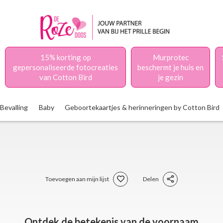
15% korting op
Murprotec
gepersonaliseerde fotocreaties
beschermt je huis en
van Cotton Bird
je gezin
Bevalling
Baby
Geboortekaartjes & herinneringen by Cotton Bird
Toevoegen aan mijn lijst
Delen
Ontdek de betekenis van de voornaam