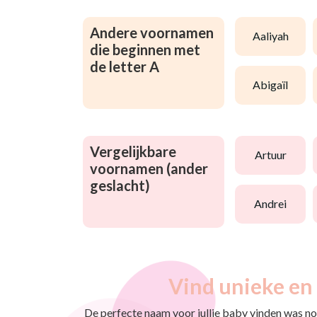
Andere voornamen
aaliyah
die beginnen met
de letter A
abigaïl
Vergelijkbare
artuur
voornamen (ander
geslacht)
andrei
Vind unieke en 
De perfecte naam voor jullie baby vinden was nog