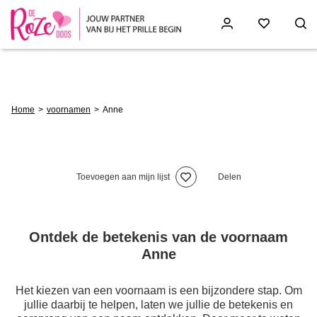
Skip
to
main
content
Breadcrumb
Home
voornamen
Anne
Toevoegen aan mijn lijst
Delen
Ontdek de betekenis van de voornaam
Anne
Het kiezen van een voornaam is een bijzondere stap. Om
jullie daarbij te helpen, laten we jullie de betekenis en