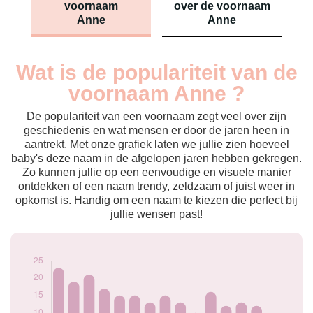
voornaam
over de voornaam
Anne
Anne
Wat is de populariteit van de
Nouveaux-
Année
nés
voornaam Anne ?
2009
26
2010
23
De populariteit van een voornaam zegt veel over zijn
2011
19
geschiedenis en wat mensen er door de jaren heen in
aantrekt. Met onze grafiek laten we jullie zien hoeveel
2012
21
baby's deze naam in de afgelopen jaren hebben gekregen.
2013
17
Zo kunnen jullie op een eenvoudige en visuele manier
2014
15
ontdekken of een naam trendy, zeldzaam of juist weer in
2015
15
opkomst is. Handig om een naam te kiezen die perfect bij
2016
13
jullie wensen past!
2017
15
2018
13
2019
10
2020
16
2021
12
2022
13