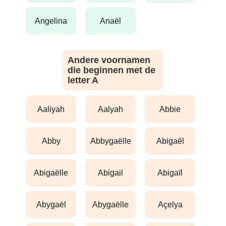
angelina
anaël
Andere voornamen
die beginnen met de
letter A
aaliyah
aalyah
abbie
abby
abbygaëlle
abigaël
abigaëlle
abigail
abigaïl
abygaël
abygaëlle
açelya