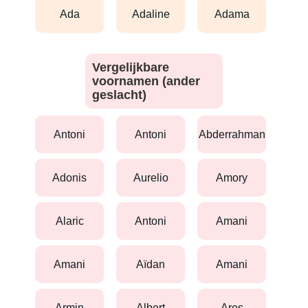
ada
adaline
adama
Vergelijkbare
voornamen (ander
geslacht)
antoni
antoni
abderrahman
adonis
aurelio
amory
alaric
antoni
amani
amani
aïdan
amani
armin
albert
ares