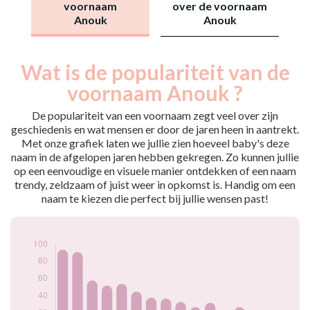
voornaam
over de voornaam
Anouk
Anouk
Wat is de populariteit van de
Nouveaux-
Année
nés
voornaam Anouk ?
2009
102
2010
94
De populariteit van een voornaam zegt veel over zijn
2011
91
geschiedenis en wat mensen er door de jaren heen in aantrekt.
Met onze grafiek laten we jullie zien hoeveel baby's deze
2012
58
naam in de afgelopen jaren hebben gekregen. Zo kunnen jullie
2013
52
op een eenvoudige en visuele manier ontdekken of een naam
2014
54
trendy, zeldzaam of juist weer in opkomst is. Handig om een
2015
45
naam te kiezen die perfect bij jullie wensen past!
2016
38
2017
37
2018
33
2019
27
2020
32
2021
21
2022
27