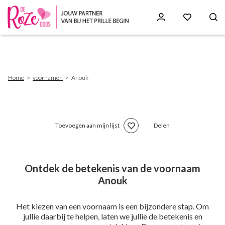
Skip
to
main
content
Breadcrumb
Home
voornamen
Anouk
Toevoegen aan mijn lijst
Delen
Ontdek de betekenis van de voornaam
Anouk
Het kiezen van een voornaam is een bijzondere stap. Om
jullie daarbij te helpen, laten we jullie de betekenis en