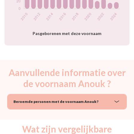
2023
16
2024
18
Popularité du
prénom Anouk par
année
Pasgeborenen met deze voornaam
Aanvullende informatie over
de voornaam Anouk ?
Beroemde personen met de voornaam Anouk ?
Wat zijn vergelijkbare