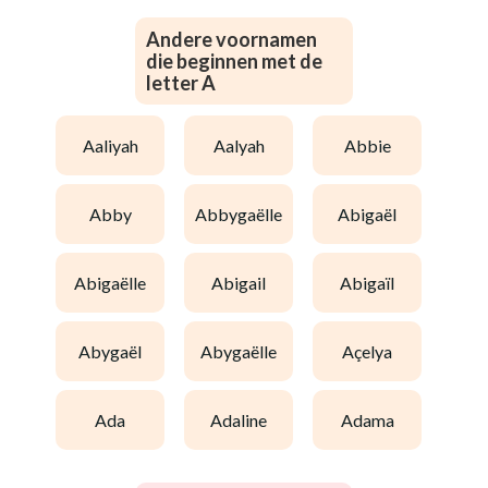
Andere voornamen
die beginnen met de
letter A
aaliyah
aalyah
abbie
abby
abbygaëlle
abigaël
abigaëlle
abigail
abigaïl
abygaël
abygaëlle
açelya
ada
adaline
adama