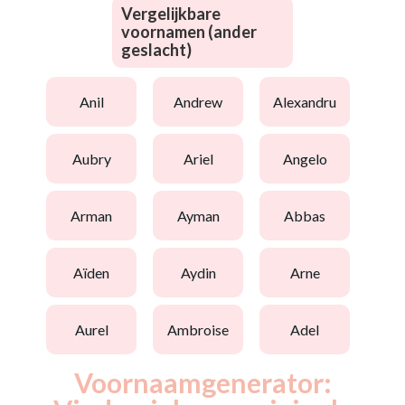
Vergelijkbare
voornamen (ander
geslacht)
anil
andrew
alexandru
aubry
ariel
angelo
arman
ayman
abbas
aïden
aydin
arne
aurel
ambroise
adel
Voornaamgenerator: