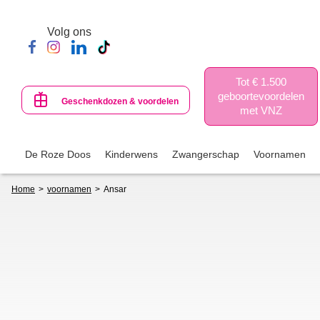
Skip
to
Volg ons
main
content
Tot € 1.500
geboortevoordelen
Geschenkdozen & voordelen
met VNZ
De Roze Doos
Kinderwens
Zwangerschap
Voornamen
Breadcrumb
Home
voornamen
Ansar