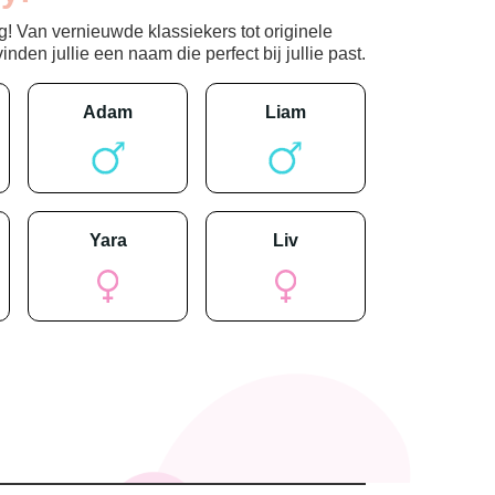
! Van vernieuwde klassiekers tot originele
den jullie een naam die perfect bij jullie past.
adam
liam
yara
liv