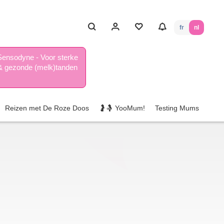
fr
nl
Sensodyne - Voor sterke
& gezonde (melk)tanden
Reizen met De Roze Doos
🤰🤱 YooMum!
Testing Mums