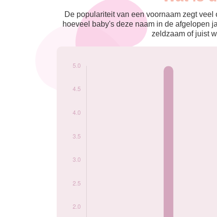
nés
2021
5
De populariteit van een voornaam zegt veel o
2022
5
hoeveel baby's deze naam in de afgelopen j
2024
5
zeldzaam of juist w
Popularité du
prénom Ansar par
année