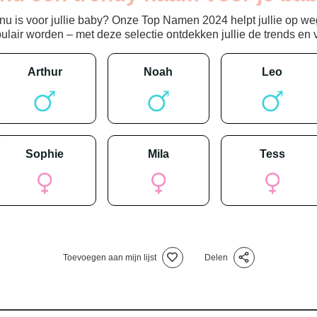
 is voor jullie baby? Onze Top Namen 2024 helpt jullie op weg
ir worden – met deze selectie ontdekken jullie de trends en vin
arthur
noah
leo
sophie
mila
tess
Toevoegen aan mijn lijst
Delen