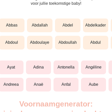
voor jullie toekomstige baby!
abbas
abdallah
abdel
abdelkader
abdoul
abdoulaye
abdoullah
abdul
ayat
adina
antonella
angéline
andreea
anaë
anfal
aube
Voornaamgenerator: