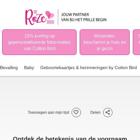
15% korting op
Murprotec
gepersonaliseerde fotocreaties
beschermt je huis en
van Cotton Bird
je gezin
Bevalling
Baby
Geboortekaartjes & herinneringen by Cotton Bird
Toevoegen aan mijn lijst
Delen
Ontdek de betekenis van de voornaam