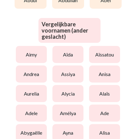
abdul
abdullah
abel
Vergelijkbare
voornamen (ander
geslacht)
aimy
aïda
aïssatou
andrea
assiya
anisa
aurelia
alycia
alaïs
adele
amélya
ade
abygaëlle
ayna
alisa