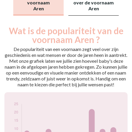
voornaam
over de voornaam
Aren
Aren
Wat is de populariteit van de
Nouveaux-
Année
nés
voornaam Aren ?
2013
9
2015
7
De populariteit van een voornaam zegt veel over zijn
2017
10
geschiedenis en wat mensen er door de jaren heen in aantrekt.
Met onze grafiek laten we jullie zien hoeveel baby's deze
2019
5
naam in de afgelopen jaren hebben gekregen. Zo kunnen jullie
2020
5
op een eenvoudige en visuele manier ontdekken of een naam
2021
8
trendy, zeldzaam of juist weer in opkomst is. Handig om een
2022
22
naam te kiezen die perfect bij jullie wensen past!
2023
10
2024
11
Popularité du
prénom Aren par
année