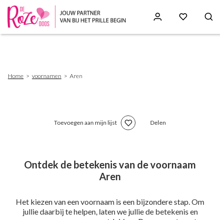
Skip
to
main
content
Breadcrumb
Home
voornamen
Aren
Toevoegen aan mijn lijst
Delen
Ontdek de betekenis van de voornaam
Aren
Het kiezen van een voornaam is een bijzondere stap. Om
jullie daarbij te helpen, laten we jullie de betekenis en