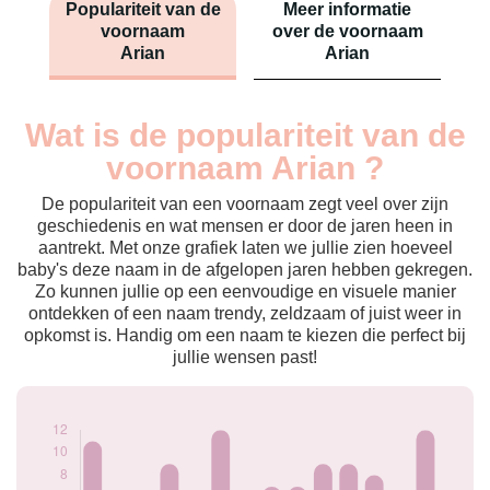
Populariteit van de
Meer informatie
voornaam
over de voornaam
Arian
Arian
Wat is de populariteit van de
Nouveaux-
Année
nés
voornaam Arian ?
2009
11
2011
6
De populariteit van een voornaam zegt veel over zijn
2012
5
geschiedenis en wat mensen er door de jaren heen in
aantrekt. Met onze grafiek laten we jullie zien hoeveel
2013
9
baby's deze naam in de afgelopen jaren hebben gekregen.
2014
6
Zo kunnen jullie op een eenvoudige en visuele manier
2016
12
ontdekken of een naam trendy, zeldzaam of juist weer in
2017
6
opkomst is. Handig om een naam te kiezen die perfect bij
2018
7
jullie wensen past!
2019
7
2020
9
2021
9
2022
8
2023
6
2024
12