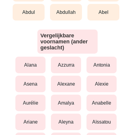
abdul
abdullah
abel
Vergelijkbare
voornamen (ander
geslacht)
alana
azzurra
antonia
asena
alexane
alexie
aurélie
amalya
anabelle
ariane
aleyna
aïssatou