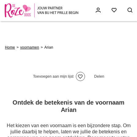
Skip
to
main
content
Breadcrumb
Home
voornamen
Arian
Toevoegen aan mijn lijst
Delen
Ontdek de betekenis van de voornaam
Arian
Het kiezen van een voornaam is een bijzondere stap. Om
jullie daarbij te helpen, laten we jullie de betekenis en