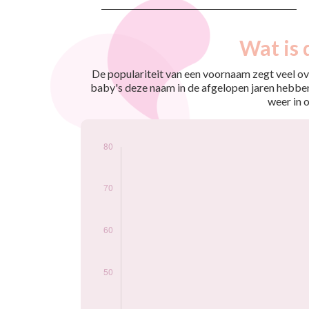
Nouveaux-
Wat is 
Année
nés
2009
13
De populariteit van een voornaam zegt veel ove
2010
20
baby's deze naam in de afgelopen jaren hebben
2011
12
weer in 
2012
23
2013
40
2014
47
2015
62
2016
50
2017
54
2018
49
2019
72
2020
37
2021
50
2022
49
2023
54
2024
53