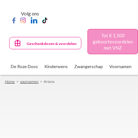
Skip
to
Volg ons
main
content
Tot € 1.500
geboortevoordelen
Geschenkdozen & voordelen
met VNZ
De Roze Doos
Kinderwens
Zwangerschap
Voornamen
Breadcrumb
Home
voornamen
Ariana