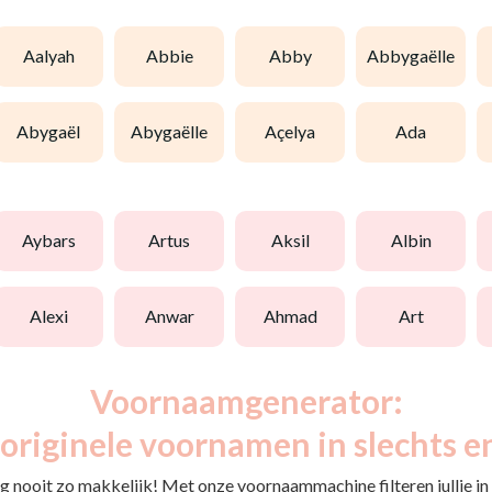
aalyah
abbie
abby
abbygaëlle
abygaël
abygaëlle
açelya
ada
aybars
artus
aksil
albin
alexi
anwar
ahmad
art
Voornaamgenerator:
originele voornamen in slechts e
 nooit zo makkelijk! Met onze voornaammachine filteren jullie in e