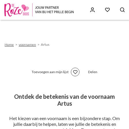
Skip
to
main
content
Breadcrumb
Home
voornamen
Artus
Toevoegen aan mijn lijst
Delen
Ontdek de betekenis van de voornaam
Artus
Het kiezen van een voornaam is een bijzondere stap. Om
jullie daarbij te helpen, laten we jullie de betekenis en