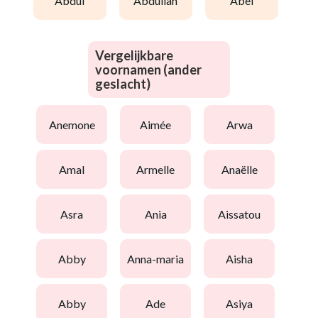
abdul
abdullah
abel
Vergelijkbare
voornamen (ander
geslacht)
anemone
aimée
arwa
amal
armelle
anaëlle
asra
ania
aissatou
abby
anna-maria
aisha
abby
ade
asiya