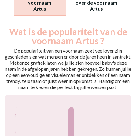
voornaam
over de voornaam
Artus
Artus
Wat is de populariteit van de
Nouveaux-
Année
nés
voornaam Artus ?
2017
5
De populariteit van een voornaam zegt veel over zijn
Popularité du
geschiedenis en wat mensen er door de jaren heen in aantrekt.
prénom Artus par
Met onze grafiek laten we jullie zien hoeveel baby's deze
année
naam in de afgelopen jaren hebben gekregen. Zo kunnen jullie
op een eenvoudige en visuele manier ontdekken of een naam
trendy, zeldzaam of juist weer in opkomst is. Handig om een
naam te kiezen die perfect bij jullie wensen past!